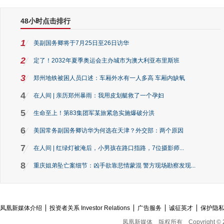
48小时点击排行
1
美副国务卿将于7月25日至26日访华
2
定了！2032年夏季奥运会主办城市为澳大利亚布里斯班
3
郑州地铁被困人员口述：车厢外水有一人多高 车厢内缺氧
4
在人间 | 亲历郑州暴雨：我用皮划艇救了一个孕妇
5
生命至上！第83集团军某旅紧急实施爆破分洪
6
美国常务副国务卿访华为何选在天津？外交部：两个原因
7
在人间 | 红绿灯被淹后，小男孩在路口指路，7位摄影师...
8
重庆姐弟坠亡案细节：凶手欲靠悲情蒙混 警方现场勘察发现...
凤凰新媒体介绍
投资者关系 Investor Relations
广告服务
诚征英才
保护隐
凤凰新媒体
版权所有
Copyright © 