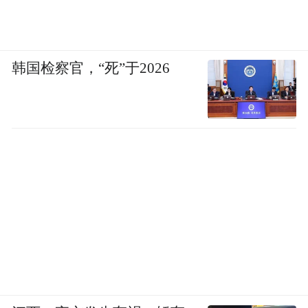
的东西，认为我们不是现代化的正宗，就连
一些搞学问的人也觉得本土化的东西不正
宗。这种不自信导致我们要搬用洋人的一套
韩国检察官，“死”于2026
模式，却又不能得其精髓，所以在很多实践
中用的又不是洋人崇拜的东西。
在中国，广告市场（包括营销和传播）
沿用的都是西方标准，没有一样是中国自己
制定的。反过来看，为什么老外在西方荣获
广告大奖的东西不拿到中国来做呢？我觉得
老外是聪明的，原因在于他们的很多作品都
是借鉴中国文化，有很多经过改良的“中国元
素”在其中。