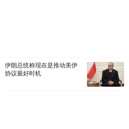
在这样的大环境下，中国人的自信心开
始逐渐增强。就好比一个水壶，一直在往里
倒水，开始的时候不觉得水多，到2005年的
时候满了，2006年时溢出来了，于是就需要
找机会宣泄和表达。特别是那些知识分子、
有民族精神的人，首先在知识界引起了骚
伊朗总统称现在是推动美伊
协议最好时机
动。比如易中天、余丹开始借助各种载体抒
发对中国传统文化的向往和崇拜，这是一种
回归，可以说是民族的复兴。最近中央台纪
录片《大国的崛起》热播，说明我们能用一
种宽广的胸怀来看待历史，预示着我们是下
一个崛起的大国。接下来的奥运会和世博