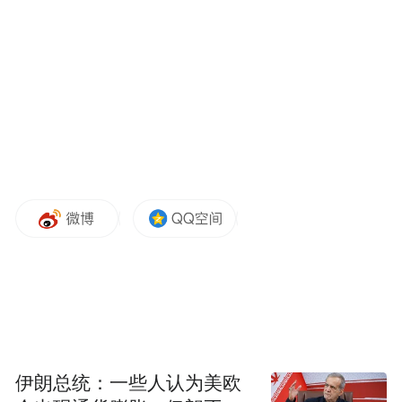
“中国元素”能走多远，能否得到全世界
的认可，又能给中国企业带来什么？针对这
些问题，12月22日，上海梅高创意咨询有限
公司董事长高峻对《成功营销》记者进行详
细解读。
中国元素，没有权威解释
最早你们是怎么产生“中国元素”这个想
法的，是受到什么样的启发促使你们推动这
伊朗总统：一些人认为美欧
事情呢，为什么要自己掏钱办“中国元素国际