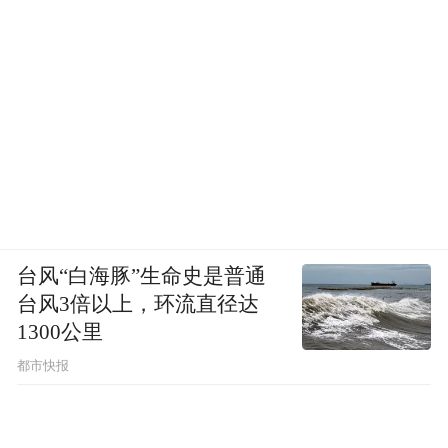
韩国把“韩国元素”运用得非常到位，韩国产
品不仅代表着本土化文，还推动了韩国走向
世界。“中国元素”的提出是不是也在模仿“韩
国元素”走过的路？
举个例子，最早在中国最正宗的话是普
通话，因为在中央广播电台播出，同时所有
的电影都用普通话，所以就树立了一种标
台风“白海豚”生命史是普通
准。上海话不管你爱听不爱听，他代表着富
台风3倍以上，环流直径达
1300公里
足，代表着先进，代表着大都市。之后又出
现了粤语，因为香港比我们先进，带动了广
都市快报
东较早地改革开放。当台湾经济发展后，闽
南语又开始流行。韩国话以前最难听了，然