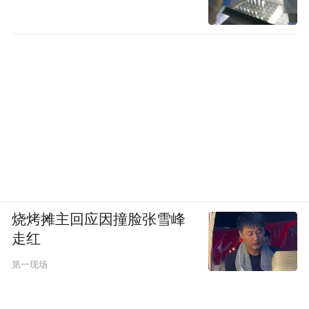
某种程度上说，人民币可以决定美元的命
运，这让很多人心里充满冲动。还有一系列
国际事件，例如六方会谈中国所起的作用、
中非论坛、中国企业并购国际品牌、中国移
动的品牌含金量居世界第四，中国170类的产
品居世界第一等，都标志着中国登上了世界
舞台。从文化方面看，孔子学堂掀起的国学
热遍及全世界，这一切都让中国人开始扬眉
吐气。比如听到要废除中医的声音，全国上
烧烤摊主回应因撞脸张雪峰
下哗然一片，反响强烈。当我们传统的中秋
走红
节又要被韩国人抢注非物质文化遗产时，全
第一现场
国人民齐声抗议……这种事情要是在十多年
前，肯定没有人关心，但在今天就不同了。