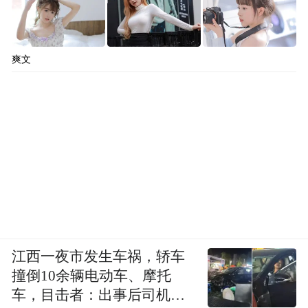
奇怪，你相信吗？肯定不会相信。说明这些
品牌已经和这个国家的文化内涵价值紧密相
爽文
连，就像我们现在买LV的产品一定想到和法
国的浪漫相关，我们买的是他们的文化，而
不是买那个包。我们中国能卖什么？就是中
国独有的文化价值。
“中国元素”会成为世界时尚主流
你刚才说，提到ＬＶ想到的是法国的浪
江西一夜市发生车祸，轿车
漫，但是有一种现象存在，很多外资品牌把
撞倒10余辆电动车、摩托
“中国元素”利用得很好，却不能让人想到和
车，目击者：出事后司机一