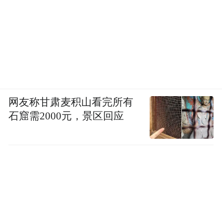
而现在韩剧杀伤了中国一大批少妇。当你能
够带领人们去消费自己的产品时，你就有了
话语权。韩国人死不言败，有牺牲精神，愿
意牺牲一代人来换取国家的崛起。
一个农村的穷小伙子你会多看他几眼
网友称甘肃麦积山看完所有
石窟需2000元，景区回应
吗？而当他摇身一变成为亿万富翁时，你就
会关注他，看他经历如何，看他如何获得第
一桶金，然后发表自己的思想、理念，很多
人会认同，他就是这样被消费掉了。今天韩
国在世界上照样有影响，就是先输出他的产
品，输出他的劳动力，然后输出他低收入的
资源。我们先看到韩国的手机，然后看到他