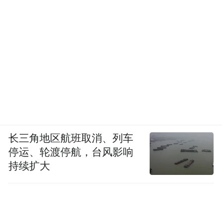
东方文化，对他们会有一种扑面而来的新鲜
感，全人类都需要消费中国文化。
学习别人，成就自己
消费中国文化是我们的一个愿景，这需
要一个过程。谈到这么多关于“中国元素”的
长三角地区航班取消、列车
东西，你觉得中国的广告业是不是缺乏自主
停运、轮渡停航，台风影响
创新的意识，或者还不会用“中国元素”？这
持续扩大
么多年来，中国广告业到底有没有形成自己
的标准？