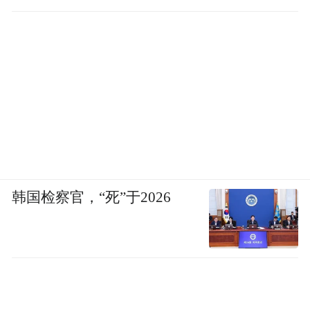
中国文化有关，或者说根本不会想到这是中
直坐车里
国的品牌，你怎么看待这个事情？
很多老外在十几年前甚至更早就来免费
采购中国的文化了，比如，我们的明朝官
服，就可以成为“黑客帝国”里最时髦的服
装，卡迪亚用中国的龙纹饰品一上市就在世
界上卖疯了。关键是我们用什么心态、什么
韩国检察官，“死”于2026
眼光、什么标准来看这些东西。
例如奥运会吉祥物，老外都挺喜欢的，
我们一开始却很反感。通过这件事，就能看
到两者对中国文化的认识差别，而这种意识