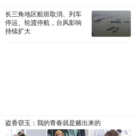
点应该是中国人带着全球的眼光来挖掘全人
长三角地区航班取消、列车
类的财富，如果仅仅把“中国元素”看作出于
停运、轮渡停航，台风影响
经济和商业目的，那是很狭隘的。中国以后
持续扩大
要走向世界，靠什么来实现？起码要有一个
标准，哪个国家是世界的强国，哪些国家的
品牌就是世界的强势品牌，美国、日本都是
如此。中国拥有的品牌和中国的经济实力是
不相匹配的，中国主要是靠廉价劳动力和低
值的消耗，但目前我们必须经过这样一个过
程。
如果说奔驰是韩国的车，星巴克是越南
盗香窃玉：我的青春就是赌出来的
人做的，可乐是伊朗人出的，你会不会觉得