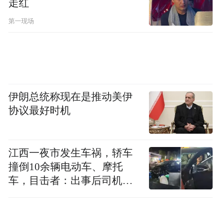
下这个概念，怎么理解中国元素，它和传统
走红
文化、国学之间应该是一种什么关系？
第一现场
到目前为止，“中国元素”还没有一个比
较权威的解释。从《辞海》上看，“元素”是
一个现代用语，历史上并没有这个词语。他
伊朗总统称现在是推动美伊
是今天的中国人喜闻乐见的形式，也是人们
协议最好时机
对某些事物表达自己意见的一种方式。他既
是语言也是图腾，既是符号也是能让人感知
江西一夜市发生车祸，轿车
的信心，我认为它不是简单的中国的历史和
撞倒10余辆电动车、摩托
传统。一说到历史，很容易就会想到四大发
车，目击者：出事后司机一
明、秦皇汉武、雍正王朝，这是一种片面的
直坐车里
理解。