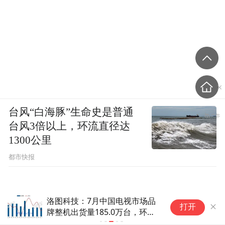
台风“白海豚”生命史是普通
台风3倍以上，环流直径达
1300公里
都市快报
洛图科技：7月中国电视市场品
世
打开
牌整机出货量185.0万台，环比
色
下降25.6%
力