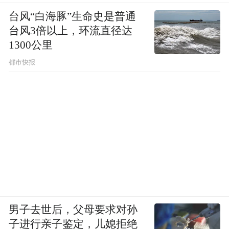
中国人潜伏的自信心，从2005年下半年
台风“白海豚”生命史是普通
台风3倍以上，环流直径达
到2006年开始逐渐浮出水面，到2006年有点
1300公里
掩盖不住了。但这是一种态度上的，而非本
都市快报
质上的自信。
你为什么说从2005年下半年开始，中国
人尤其是你们广告人更多了自信心，这个现
象有什么标志性事件可以印证？
有。中国在国际上的影响不断加大就是
很好的证明。比如说，我们2006年的外汇储
男子去世后，父母要求对孙
备占了世界的四分之一，超过1万亿美元，从
子进行亲子鉴定，儿媳拒绝