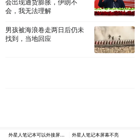
会出现通货膨胀，伊朗不
创意大赛”？
会，我无法理解
男孩被海浪卷走两日后仍未
早在2004年广告界就产生了这个想法，
找到，当地回应
之后一直处于探讨、思考层面。在2005年第
12届中国广告节上，百度的获奖更加坚定了
我们推动“中国元素”的信心。那次活动是第
一次将代表中国广告创意最高荣誉的全场大
奖颁给了一部网络小电影——百度唐伯虎
篇。
当时我是评委，着力推荐这则广告，因
为这是完全的、中国文化的广告片。受此影