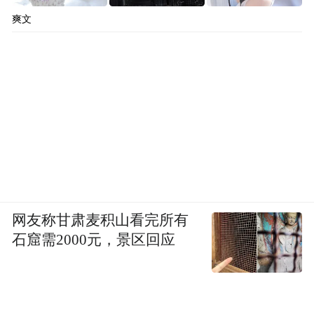
例，当年万宝路请张艺谋、陈凯歌帮忙拍的
爽文
几则广告都很成功。但如果外国人只是想利
用一下中国文化、有投机成分的话，那就一
定会惨败。比如日本的丰田霸道汽车，表现
的是卢沟桥的石狮子下跪；再比如，立邦漆
表现的是滑倒盘龙。这些广告片，他们都想
用“中国元素”进行传导，却适得其反，触犯
了中国人的民族自尊心，因为他们对中国文
化一知半解。所以说“中国元素”的运用也必
网友称甘肃麦积山看完所有
须遵循中国人的价值观，如果仅利用了一个
石窟需2000元，景区回应
角度而根本不知道民族价值观，就会出问
题。为什么中国企业很少犯这样的错误呢，
这就是对本土文化理解力的不同。