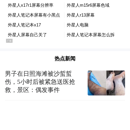
响，期间我们就想推动“中国元素”的广告活
动。之后大家在一起交流了十多分钟，就达
成了一致。
我们面临的困难是，做这件事情得需要
钱，钱从哪儿来？于是找到几家很愿意做这
热点新闻
件事情的广告公司老板，每人出资20万。广
男子在日照海滩被沙蜇蜇
告协会给了大力支持，给我们搭了一个重要
伤，5小时后被紧急送医抢
的平台，把“中国元素”作为一项重要赛事推
救，景区：偶发事件
动，2006年第一次举办，我们拒绝了赞助。
因为我们不知道这个活动会是什么效果，不
知道能给企业带来什么。我们不是为了商业
目的，而是要推动一种理念、一种思潮，我