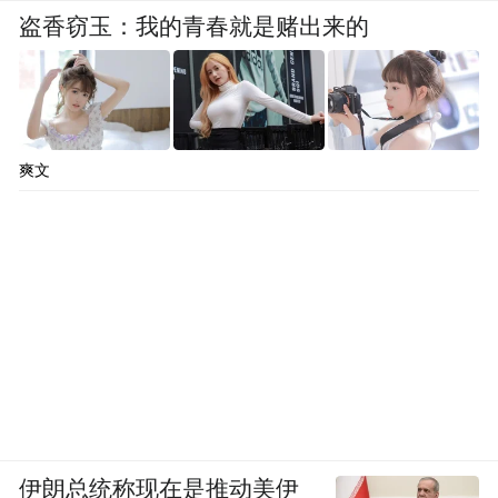
念先要在广告界、营销界内进行推广，通过
盗香窃玉：我的青春就是赌出来的
他们的影响来推动“中国元素”。
我认为应该影响舆论界的人，首先是传
爽文
媒，因为传媒的力量是不可估量的。把“中国
元素”融入品牌、融入产品，可能短期内不一
定有效，但让更多的人觉得这是一件好事，
目的就达到了。也就是说广告、营销、学术
界的人应该更早认识“中国元素”，并进行推
广。
其实“中国元素”无处不在，关键在于有
伊朗总统称现在是推动美伊
没有一种意识去吸收、挖掘这些东西。也就