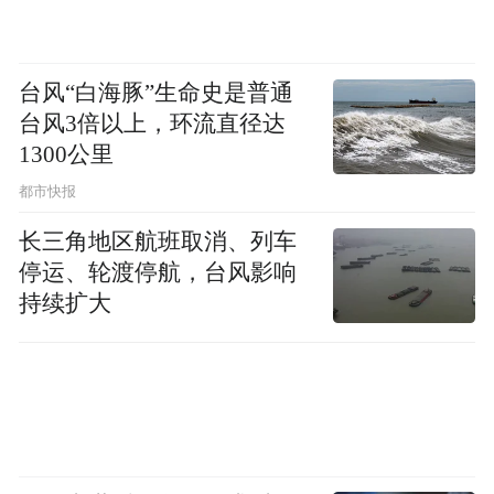
“中国元素”其实是在今天的世界视野或
台风“白海豚”生命史是普通
融入世界视野中用到的中国传统。我们很难
台风3倍以上，环流直径达
简单地用“中国元素”切割什么是纯西方，什
1300公里
么是纯东方，中国文化已经不可能被完全切
都市快报
割，更不可能完全是中国过去传统的儒家、
长三角地区航班取消、列车
道家和法家学说。今天的很多人是用世界的
停运、轮渡停航，台风影响
眼光来看中国的。
持续扩大
自信，需要表达方式
其实很多人在看待我们自己的企业时，