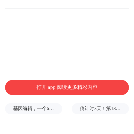
行动了。
2006年10月底，在昆明第13届中国广告
节上，首届“中国元素国际创意大赛”圆满落
幕，这一赛事吸引了来自全球40多个国家和
地区的5000多份作品。反响之热烈，有些超
乎高峻的意料，国内外也迅速刮起了“中国元
素”的风潮。
打开 app 阅读更多精彩内容
现在，“中国元素”已经不仅仅是高峻等
基因编辑，一个6岁女孩之死
倒计时3天！第18届影响世界华人盛典即将启幕
九个人的事情，“中国元素”现象已经上升到
了如何挖掘民族文化与提升中国品牌自信心
的高度。