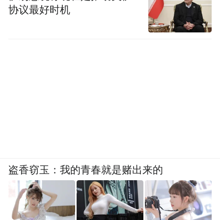
协议最好时机
是说如何用中国人的理念、价值观、思想融
入到世界中去，其中有看得见的、也有看不
见的成分。我们要唤醒一种思想和意识而不
仅仅是传播，要多多少少给自己一种历史使
命，所有的流程我们都把这种元素放进去试
验，如果今年不行，那我们明年再用，但是
这种意识必须养成。
作为一个广告人，你认为哪些外资企业
盗香窃玉：我的青春就是赌出来的
运用“中国元素”比较成功？
其实外资企业实践“中国元素”早就有先