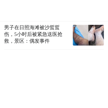
们的电视机、汽车、电影，渐渐地我们关注
韩国所有的东西。现在中国正处在世界舞台
的表演前夕，表演用什么？难道我们拿西方
男子在日照海滩被沙蜇蜇
的东西来演么？我们只能用中国自己的东西
伤，5小时后被紧急送医抢
来演出，人家才会有新鲜感，才会消费这种
救，景区：偶发事件
文化。在表演之前，我们必须要广告界、营
销界和传媒界共同培养“中国元素”的意识，
这需要一代人的努力。
“中国元素”不能滥用
我理解你说的意思，“中国元素”这一概