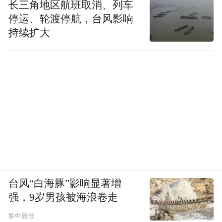
长三角地区航班取消、列车
化，可以从他们吸收多少中国文化、利用“中
停运、轮渡停航，台风影响
国元素”的程度来衡量吗？因为在中国，只有
持续扩大
吸收中国文化他们才会有更好的市场，甚至
在全世界都会受到追捧。
我不太倾向于这样，我觉得这是两码
事。外资企业是否融入本土文化关键要看企
业的行为和理念，是否运用了中国的文化和
特点。我认为全人类的产品，最后都会逐渐
趋向于一个目标：他不是民族的，而是取决
台风“白海豚”影响显著增
于全人类。这就是我说“中国元素”将来一定
强，9岁男孩被海浪卷走
会成为世界时尚主流的一个观点。中国在世
鲁中晨报
界上是不可或缺的一部分，我们有更深厚的