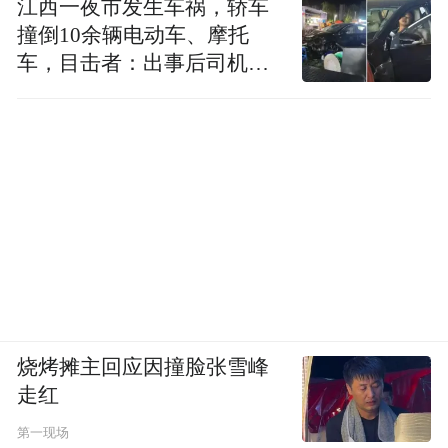
江西一夜市发生车祸，轿车
撞倒10余辆电动车、摩托
我们一直隔着距离去崇拜洋人的东西，
车，目击者：出事后司机一
却忽略了身边的。在广告、传播、创意界我
直坐车里
们最缺的就是自信。当一个国家或一个行业
长期尊崇某种规矩的时候，要他反过来再捡
起另外的一些东西，是相当困难的。
借鉴“韩流”
就现状看，如果让所有人都接受、认识
烧烤摊主回应因撞脸张雪峰
并能运用“中国元素”可能也是一件困难的事
走红
情。不过，我们有一些好的例子可以借鉴。
第一现场