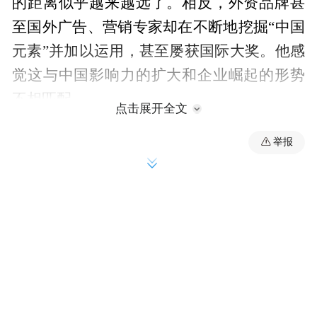
的距离似乎越来越远了。相反，外资品牌甚
至国外广告、营销专家却在不断地挖掘“中国
元素”并加以运用，甚至屡获国际大奖。他感
觉这与中国影响力的扩大和企业崛起的形势
不相匹配。
点击展开全文
举报
在高峻的提议下，来自国内天南地北，
对“中国元素”拥有相同“愿景”的另外八家广
告公司的掌门人聚在了一起，开始探讨、思
考这一问题。随后，2005年第12届中国广告
节上，高峻和他的伙伴们对“中国元素”又有
了更深的认识。得到中国广告协会的鼎力支
创意
持后，“中国元素国际
大赛”的想法付诸