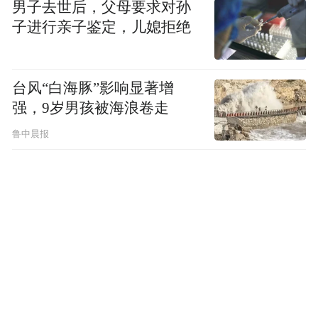
反而不拿世界眼光来看，甚至狭隘地认为，
男子去世后，父母要求对孙
子进行亲子鉴定，儿媳拒绝
中国离世界还有一些距离，这种心态影响了
他们对“中国元素”的理解和认识。这种缺乏
自信的状态是企业明显还是广告界更明显？
台风“白海豚”影响显著增
强，9岁男孩被海浪卷走
鲁中晨报
我认为这种状态是双向的，企业和广告
业都缺乏自信。换句话说，即便心里自信，
但他们也缺少有效的表达方式。其实西方文
化也在持续不断融合他国的元素，加以搅拌
和改良，他们也早已不是纯粹的西方文化，
于是就出现了今天这种全球化和本土化撞击
的局面。