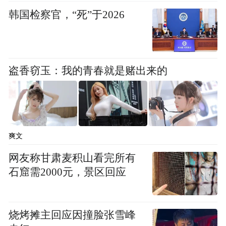
们要的是一种自信，要把这种自信融入产品
韩国检察官，“死”于2026
和品牌中去。
不仅如此，我们在世界范围内邀请评委
盗香窃玉：我的青春就是赌出来的
参加。之所以这样做，是我们不能孤芳自
赏，要让全世界的人都来，深入地了解“中国
元素”，所以我们一开始就定位国际创意大
赛。开始的时候广告是主流（因为活动是由
爽文
广告行业发起的），但我认为如果只把目光
网友称甘肃麦积山看完所有
放在广告上，就是狭隘的“中国元素”。
石窟需2000元，景区回应
提到“中国元素”，有必要给我们解释一
烧烤摊主回应因撞脸张雪峰