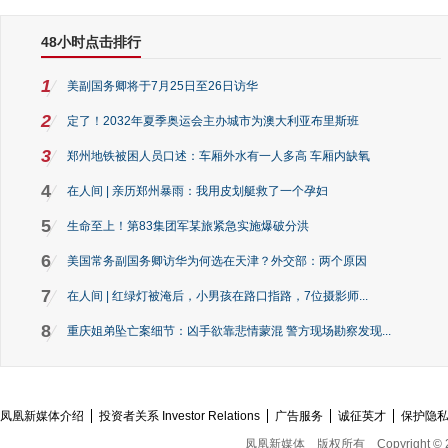
48小时点击排行
1
美副国务卿将于7月25日至26日访华
2
定了！2032年夏季奥运会主办城市为澳大利亚布里斯班
3
郑州地铁被困人员口述：车厢外水有一人多高 车厢内缺氧
4
在人间 | 亲历郑州暴雨：我用皮划艇救了一个孕妇
5
生命至上！第83集团军某旅紧急实施爆破分洪
6
美国常务副国务卿访华为何选在天津？外交部：两个原因
7
在人间 | 红绿灯被淹后，小男孩在路口指路，7位摄影师...
8
重庆姐弟坠亡案细节：凶手欲靠悲情蒙混 警方现场勘察发现...
凤凰新媒体介绍
投资者关系 Investor Relations
广告服务
诚征英才
保护隐
凤凰新媒体
版权所有
Copyright © 