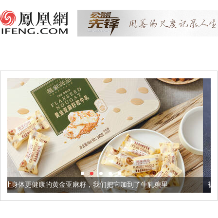
金亚麻籽，我们把它加到了牛轧糖里
被列入佛家七宝的它到