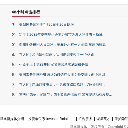
48小时点击排行
1
美副国务卿将于7月25日至26日访华
2
定了！2032年夏季奥运会主办城市为澳大利亚布里斯班
3
郑州地铁被困人员口述：车厢外水有一人多高 车厢内缺氧
4
在人间 | 亲历郑州暴雨：我用皮划艇救了一个孕妇
5
生命至上！第83集团军某旅紧急实施爆破分洪
6
美国常务副国务卿访华为何选在天津？外交部：两个原因
7
在人间 | 红绿灯被淹后，小男孩在路口指路，7位摄影师...
8
重庆姐弟坠亡案细节：凶手欲靠悲情蒙混 警方现场勘察发现...
凤凰新媒体介绍
投资者关系 Investor Relations
广告服务
诚征英才
保护隐
凤凰新媒体
版权所有
Copyright © 