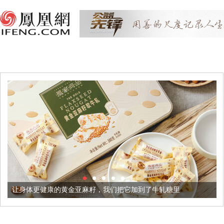
康的黄金亚麻籽，我们把它加到了牛轧糖里
被列入佛家七宝