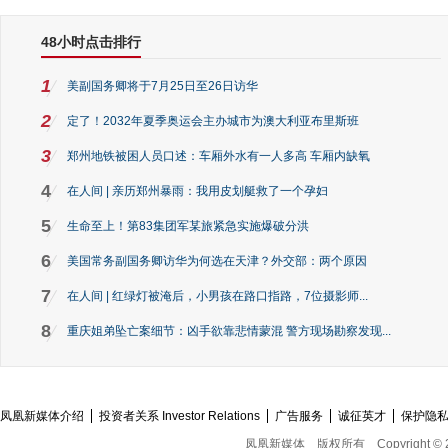
48小时点击排行
1
美副国务卿将于7月25日至26日访华
2
定了！2032年夏季奥运会主办城市为澳大利亚布里斯班
3
郑州地铁被困人员口述：车厢外水有一人多高 车厢内缺氧
4
在人间 | 亲历郑州暴雨：我用皮划艇救了一个孕妇
5
生命至上！第83集团军某旅紧急实施爆破分洪
6
美国常务副国务卿访华为何选在天津？外交部：两个原因
7
在人间 | 红绿灯被淹后，小男孩在路口指路，7位摄影师...
8
重庆姐弟坠亡案细节：凶手欲靠悲情蒙混 警方现场勘察发现...
凤凰新媒体介绍
投资者关系 Investor Relations
广告服务
诚征英才
保护隐
凤凰新媒体
版权所有
Copyright © 