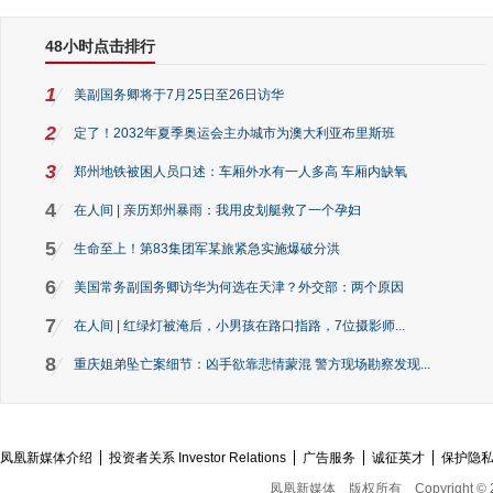
48小时点击排行
1
美副国务卿将于7月25日至26日访华
2
定了！2032年夏季奥运会主办城市为澳大利亚布里斯班
3
郑州地铁被困人员口述：车厢外水有一人多高 车厢内缺氧
4
在人间 | 亲历郑州暴雨：我用皮划艇救了一个孕妇
5
生命至上！第83集团军某旅紧急实施爆破分洪
6
美国常务副国务卿访华为何选在天津？外交部：两个原因
7
在人间 | 红绿灯被淹后，小男孩在路口指路，7位摄影师...
8
重庆姐弟坠亡案细节：凶手欲靠悲情蒙混 警方现场勘察发现...
凤凰新媒体介绍
投资者关系 Investor Relations
广告服务
诚征英才
保护隐
凤凰新媒体
版权所有
Copyright © 