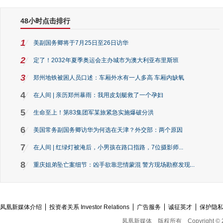
48小时点击排行
1
美副国务卿将于7月25日至26日访华
2
定了！2032年夏季奥运会主办城市为澳大利亚布里斯班
3
郑州地铁被困人员口述：车厢外水有一人多高 车厢内缺氧
4
在人间 | 亲历郑州暴雨：我用皮划艇救了一个孕妇
5
生命至上！第83集团军某旅紧急实施爆破分洪
6
美国常务副国务卿访华为何选在天津？外交部：两个原因
7
在人间 | 红绿灯被淹后，小男孩在路口指路，7位摄影师...
8
重庆姐弟坠亡案细节：凶手欲靠悲情蒙混 警方现场勘察发现...
凤凰新媒体介绍
投资者关系 Investor Relations
广告服务
诚征英才
保护隐
凤凰新媒体
版权所有
Copyright © 