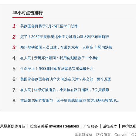
48小时点击排行
1
美副国务卿将于7月25日至26日访华
2
定了！2032年夏季奥运会主办城市为澳大利亚布里斯班
3
郑州地铁被困人员口述：车厢外水有一人多高 车厢内缺氧
4
在人间 | 亲历郑州暴雨：我用皮划艇救了一个孕妇
5
生命至上！第83集团军某旅紧急实施爆破分洪
6
美国常务副国务卿访华为何选在天津？外交部：两个原因
7
在人间 | 红绿灯被淹后，小男孩在路口指路，7位摄影师...
8
重庆姐弟坠亡案细节：凶手欲靠悲情蒙混 警方现场勘察发现...
凤凰新媒体介绍
投资者关系 Investor Relations
广告服务
诚征英才
保护隐
凤凰新媒体
版权所有
Copyright © 