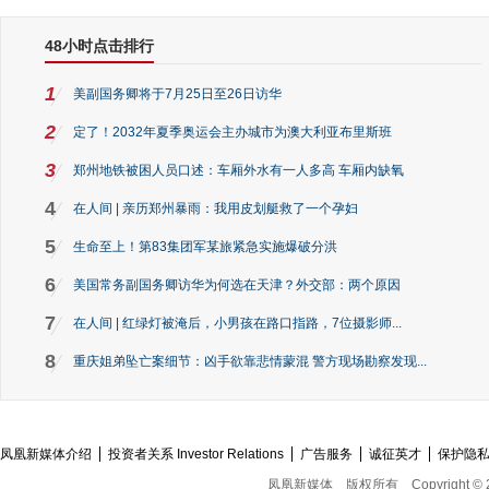
48小时点击排行
1
美副国务卿将于7月25日至26日访华
2
定了！2032年夏季奥运会主办城市为澳大利亚布里斯班
3
郑州地铁被困人员口述：车厢外水有一人多高 车厢内缺氧
4
在人间 | 亲历郑州暴雨：我用皮划艇救了一个孕妇
5
生命至上！第83集团军某旅紧急实施爆破分洪
6
美国常务副国务卿访华为何选在天津？外交部：两个原因
7
在人间 | 红绿灯被淹后，小男孩在路口指路，7位摄影师...
8
重庆姐弟坠亡案细节：凶手欲靠悲情蒙混 警方现场勘察发现...
凤凰新媒体介绍
投资者关系 Investor Relations
广告服务
诚征英才
保护隐
凤凰新媒体
版权所有
Copyright © 