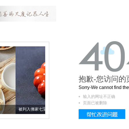
抱歉-您访问的
Sorry-We cannot find t
输入的网址不正确
页面已被删除
入佛家七宝的它到底有多美？
这个3.2