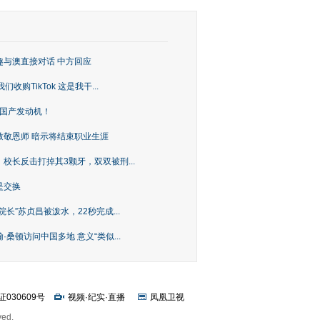
趣与澳直接对话 中方回应
购TikTok 这是我干...
上国产发动机！
致敬恩师 暗示将结束职业生涯
校长反击打掉其3颗牙，双双被刑...
是交换
长”苏贞昌被泼水，22秒完成...
桑顿访问中国多地 意义“类似...
证030609号
视频
·
纪实
·
直播
凤凰卫视
ved.