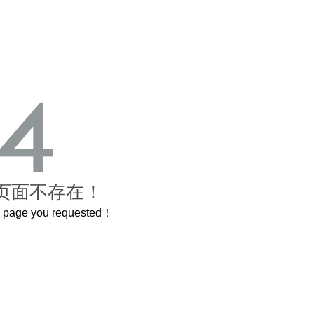
页面不存在！
he page you requested！
米的长卷，还原了600岁的紫禁城
曲奇届的“爱马