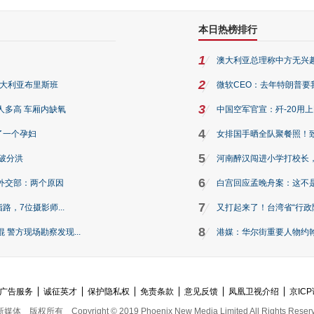
本日热榜排行
1
澳大利亚总理称中方无兴
2
澳大利亚布里斯班
微软CEO：去年特朗普要我们收
3
人多高 车厢内缺氧
中国空军官宣：歼-20用
4
了一个孕妇
女排国手晒全队聚餐照！
5
破分洪
河南醉汉闯进小学打校长，
6
外交部：两个原因
白宫回应孟晚舟案：这不
7
路，7位摄影师...
又打起来了！台湾省“行政院
8
警方现场勘察发现...
港媒：华尔街重要人物约翰·
广告服务
诚征英才
保护隐私权
免责条款
意见反馈
凤凰卫视介绍
京ICP
新媒体
版权所有
Copyright © 2019 Phoenix New Media Limited All Rights Reser