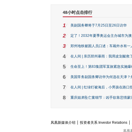
48小时点击排行
1
美副国务卿将于7月25日至26日访华
2
定了！2032年夏季奥运会主办城市为
3
郑州地铁被困人员口述：车厢外水有一
4
在人间 | 亲历郑州暴雨：我用皮划艇救
5
生命至上！第83集团军某旅紧急实施爆
6
美国常务副国务卿访华为何选在天津？
7
在人间 | 红绿灯被淹后，小男孩在路口指
8
重庆姐弟坠亡案细节：凶手欲靠悲情蒙混 
凤凰新媒体介绍
投资者关系 Investor Relations
凤凰