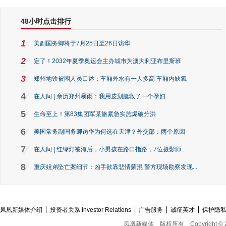
48小时点击排行
1
美副国务卿将于7月25日至26日访华
2
定了！2032年夏季奥运会主办城市为澳大利亚布里斯班
3
郑州地铁被困人员口述：车厢外水有一人多高 车厢内缺氧
4
在人间 | 亲历郑州暴雨：我用皮划艇救了一个孕妇
5
生命至上！第83集团军某旅紧急实施爆破分洪
6
美国常务副国务卿访华为何选在天津？外交部：两个原因
7
在人间 | 红绿灯被淹后，小男孩在路口指路，7位摄影师...
8
重庆姐弟坠亡案细节：凶手欲靠悲情蒙混 警方现场勘察发现...
凤凰新媒体介绍
投资者关系 Investor Relations
广告服务
诚征英才
保护隐
凤凰新媒体
版权所有
Copyright © 