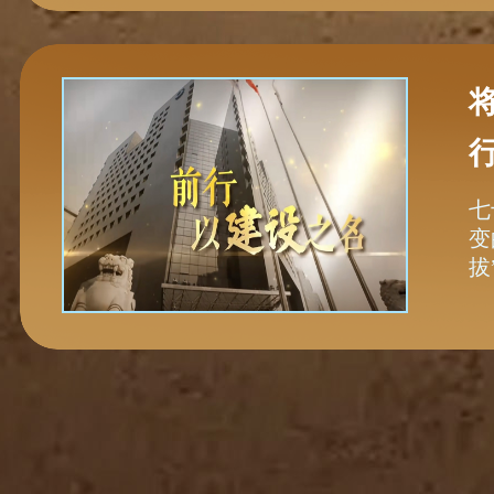
七
变
拔