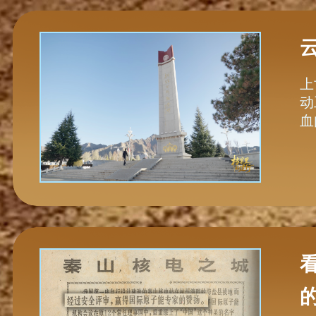
上
动
血