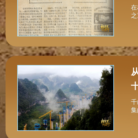
在
之
千
集