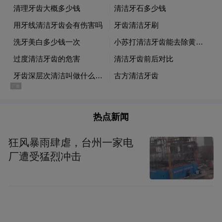
柴书院”扎根“超级个体首创地”，到深度参与
OPC经济大会，再到发布OPC专属综合金融
服务方案，上海农商银行以实际行动证明：
金融的温度，在于勇敢点亮那些最小却最具
潜力的创新火种。当越来越多的“李砍柴”们
选择不做NPC、只做自己的OPC，当“一人成
军”从理想照进现实，金融服务的使命早已超
热点新闻
越简单的资金融通，而成为新质生产力最适
狂风暴雨肆虐，台州一家电
宜的培育土壤。
厂遭受猛烈冲击
随着“十五五”规划全面开局，上海正加速成
为“超级个体”的首选地。上海农商银行将继
续秉持“谋科创就是谋未来”的实践逻辑，打