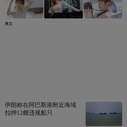
爽文
伊朗称在阿巴斯港附近海域
扣押12艘违规船只