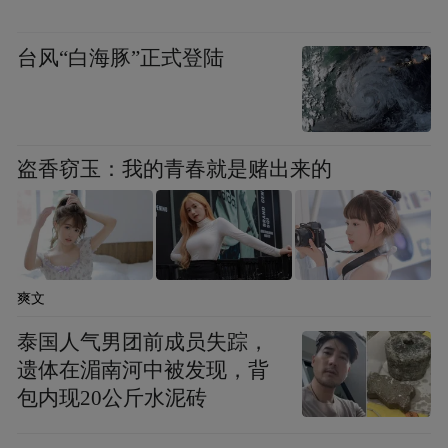
造为客户创造价值的服务型银行，助力每一
位OPC在临港、在上海这片创新创业的热土
台风“白海豚”正式登陆
上，找到属于自己的舞台，定义属于自己的
未来。
盗香窃玉：我的青春就是赌出来的
“特别声明：以上作品内容(包括在内的视频、图片或音
频)为凤凰网旗下自媒体平台“大风号”用户上传并发
布，本平台仅提供信息存储空间服务。
Notice: The content above (including the videos,
pictures and audios if any) is uploaded and posted
by the user of Dafeng Hao, which is a social media
爽文
platform and merely provides information storage
space services.”
泰国人气男团前成员失踪，
遗体在湄南河中被发现，背
包内现20公斤水泥砖