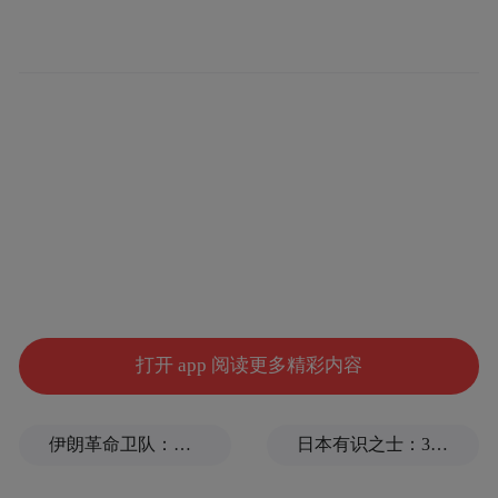
化生存”迈向“生态化协同”的第一推动力。
如果说“鑫众创贷”是上海农商银行“点对点”
打开 app 阅读更多精彩内容
的金融支持，那么设计一套系统性方案则是
全方位的托举。大会期间，上海农商银行正
伊朗革命卫队：将保持对海峡控制至敌方接受全部条件
日本有识之士：32名中国劳工本不该命丧长崎
式发布《OPC社区企业综合金融服务方