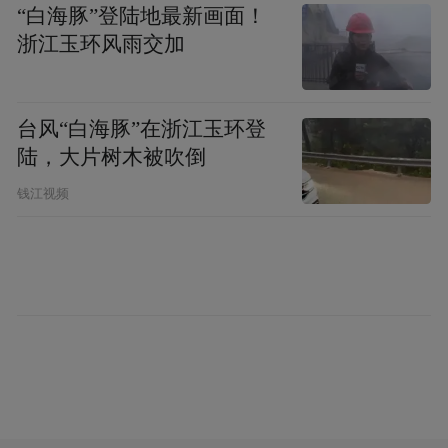
“白海豚”登陆地最新画面！
融合”生态圈，为OPC提供全方位的陪伴。这
浙江玉环风雨交加
种“不止于贷款”的生态级服务，始终贯穿在
上海农商银行科技金融领域的创新实践。
台风“白海豚”在浙江玉环登
十七载深耕科技金融，上海农商银行已从单
陆，大片树木被吹倒
纯的资金提供者蜕变为科创生态的“发掘者”
钱江视频
与“陪伴者”。截至2026年一季度末，科技贷
款规模已超1200亿元，服务覆盖上海市约三
成专精特新中小企业、超四成专精特新“小巨
人”企业，知识产权质押贷款余额与客户数均
位列上海第一。
如今，面对OPC这一代表未来组织形态的浪
潮，上海农商银行再次走在前列。从支持“砍