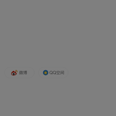
案》，精准破解OPC“小团队、轻资产、高成
长、缺资源”的核心痛点。与常规信贷方案不
同，OPC专项方案在审批机制上实现关键突
破：由总行科技金融事业部定向审批，建立
专属内部评分卡，重点考量企业实际控制人
（创始人）的个人资质、产业方向与技术壁
垒，弱化传统财务指标要求，真正契合
OPC“一人主体、轻量化运营”的发展特征。
在非金融赋能方面，上海农商银行依托“鑫动
能+”线上赋能平台，打造包括产业链上下游
撮合、股权链投资机构推介、政策链全流程
精准匹配、服务链一站式辅导咨询、人才链
创业技能培育、策源链助力成果转化等“六链