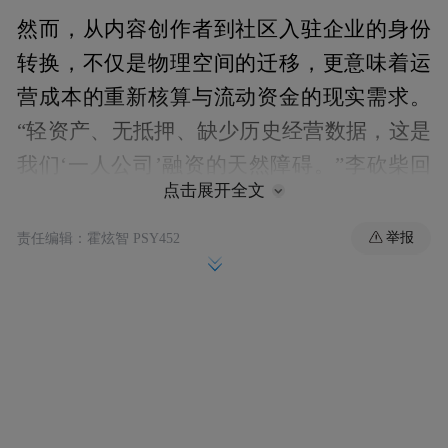
然而，从内容创作者到社区入驻企业的身份
转换，不仅是物理空间的迁移，更意味着运
营成本的重新核算与流动资金的现实需求。
“轻资产、无抵押、缺少历史经营数据，这是
我们‘一人公司’融资的天然障碍。”李砍柴回
点击展开全文
忆道。正是在这一关键节点，上海农商银行
向砍柴书院伸出了橄榄枝——依托专为OPC
举报
责任编辑：霍炫智 PSY452
设计的“鑫众创贷”，重点考察创始人的技术
背景、项目的AI应用前景及社区的入驻背
书，为其提供便捷的融资服务，助力企业顺
利完成入驻过渡，在临港这片“超级个体首创
地”扎下根基。这笔资金不仅解了企业运营的
“燃眉之急”，更成为一家内容型OPC从“原子