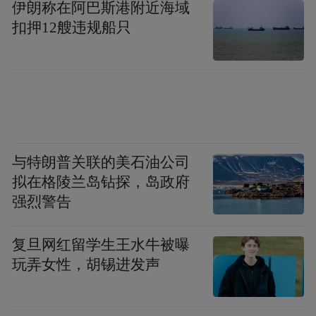
伊朗称在阿巴斯港附近海域
扣押12艘违规船只
与特朗普关联的美石油公司
拟在格陵兰岛钻探，岛政府
强烈警告
复旦网红留学生王水牛被曝
玩弄女性，胡锡进发声