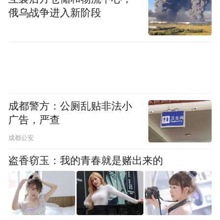
务中心联合打造“名医进社区”科普直播；与
俄乌战争进入新阶段
公安系统打造“桥暖流慈善咖吧”，将反诈宣
传融入市井烟火；与慈善超市联动复刻老上
海“零拷”购物模式；邀请茅善玉等艺术家开
设“沪剧研修班”，传承海派文化。
针对老年客群占比高的特点，上海农商银行
成都警方：公厕乱贴非法小
关注综合服务需求，依托全市超千家“心家
广告，严查
园”公益服务站服务网络，举办“K歌争霸赛”
成都公安
“广场舞系列赛”等文化赛事，开展“名医工作
盗香窃玉：我的青春就是赌出来的
室”“健康大讲堂”等健康服务，将社区舞台、
健康关爱等多样化服务送到社区居民身边，
进一步打造客户体验有温度、社会责任有力
度、助老情怀有深度的银行。