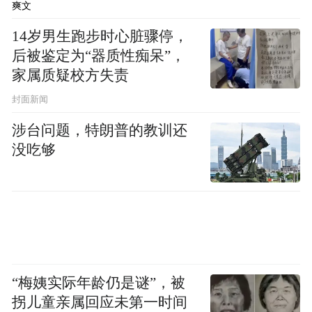
爽文
从长者食堂的反诈课堂，到智慧助餐的资金
14岁男生跑步时心脏骤停，
赋能，再到“心家园”的综合服务，上海农商
后被鉴定为“器质性痴呆”，
家属质疑校方失责
银行正将养老金融服务从“多不多”推向“优不
封面新闻
优”。下阶段，上海农商银行将继续秉承“普
惠金融助力百姓美好生活”的使命，持续深耕
涉台问题，特朗普的教训还
没吃够
养老金融，将服务从“业务场景”延伸至“生活
场景”，从“满足需求”升华为“传递情感价
值”，在服务银发经济、提升老年人福祉的道
路上贡献更多金融力量。
“特别声明：以上作品内容(包括在内的视频、图片或音
频)为凤凰网旗下自媒体平台“大风号”用户上传并发
“梅姨实际年龄仍是谜”，被
布，本平台仅提供信息存储空间服务。
拐儿童亲属回应未第一时间