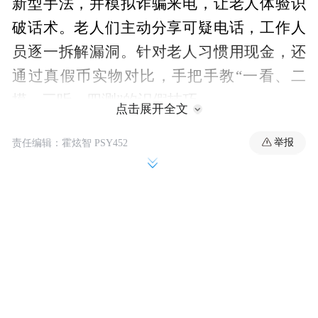
新型手法，并模拟诈骗来电，让老人体验识
破话术。老人们主动分享可疑电话，工作人
员逐一拆解漏洞。针对老人习惯用现金，还
通过真假币实物对比，手把手教“一看、二
摸、三听、四测”的识假技巧。
点击展开全文
老年人是电信网络诈骗的重点受害群体之
举报
责任编辑：霍炫智 PSY452
一。截至2025年底，上海全市社区长者食堂
达521家，基本实现街镇全覆盖。上海农商银
行积极联合各区民政局，发挥金融专业优
势，依托“长者食堂+”功能开展反诈宣传，编
制课程、编排小品，将反诈课堂常态化、便
捷化前移至社区一线。