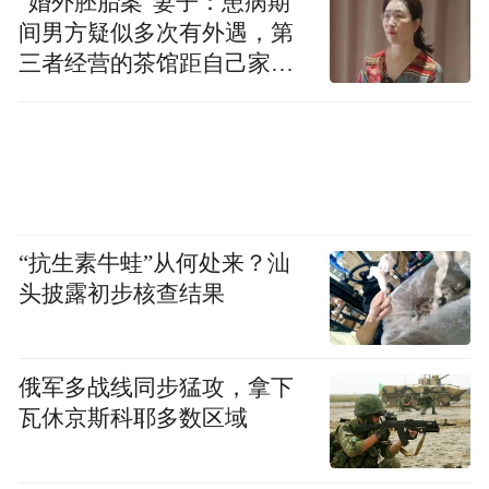
“婚外胚胎案”妻子：患病期
间男方疑似多次有外遇，第
三者经营的茶馆距自己家步
行仅15分钟
“抗生素牛蛙”从何处来？汕
头披露初步核查结果
俄军多战线同步猛攻，拿下
瓦休京斯科耶多数区域