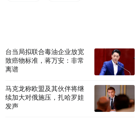
健康。作为上海中心城区老年人口比较密集
的区域，杨浦区民政部门不断优化助餐点位
布局、推动服务标准化、创新开发智慧助餐
系统。上海农商银行主动担当，以专项资金
捐赠破解项目难题，践行服务地方养老事业
台当局拟联合毒油企业放宽
的社会责任。
致癌物标准，蒋万安：非常
离谱
近年来，上海农商银行持续发挥市属国企资
源优势，整合政务、康养、社区服务等生态
马克龙称欧盟及其伙伴将继
资源，联合各方推动全渠道适老化建设。此
续加大对俄施压，扎哈罗娃
前，已与杨浦、普陀、嘉定等多区民政部门
发声
在养老机构预收费监管、养老产业信贷等领
域深度合作。同时，作为首家签约金融机构
成为上海首个大型银发主题体验馆——上海