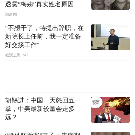
Notice: The content above (including the videos,
透露“梅姨”真实姓名原因
pictures and audios if any) is uploaded and posted
by the user of Dafeng Hao, which is a social media
潮新闻
platform and merely provides information storage
space services.”
“不想干了，特提出辞职，在
新院长上任前，我一定准备
好交接工作“
微观上海_SH
胡锡进：中国一天怒回五
拳，中美最新较量会走多
远？