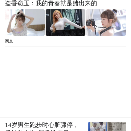
盗香窃玉：我的青春就是赌出来的
爽文
14岁男生跑步时心脏骤停，