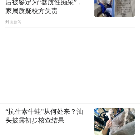
后被鉴定为“器质性痴呆”，
家属质疑校方失责
封面新闻
“抗生素牛蛙”从何处来？汕
头披露初步核查结果