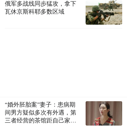
俄军多战线同步猛攻，拿下
瓦休京斯科耶多数区域
“婚外胚胎案”妻子：患病期
间男方疑似多次有外遇，第
三者经营的茶馆距自己家步