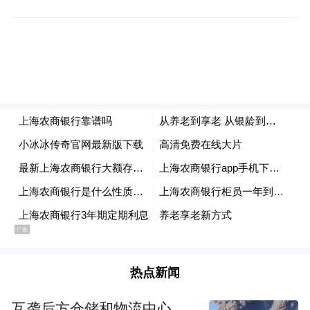
银发商店的“银发生态合作伙伴”，设立特色
服务专区，派驻养老服务经理，提供养老政
策解读、适老惠民补贴介绍等一站式服务。
此外，与长宁区民政在安顺路支行联合打造
全市首家适老生活体验馆，为银发经济企业
提供产品展示、快闪惠购等活动空间。
打造家门口的“伴老家园”，让金融服务与文
化滋养共生。
2025年初，上海农商银行杨浦
支行“心家园”沪剧示范点揭幕。该站点以街
道综合为老服务中心为基础，构建覆盖养老
关怀、文化传承、金融安全的伴老服务网：
热点新闻
与街道、SMG互联网节目中心、青创社会服
互袭后方仓储和物流中心，