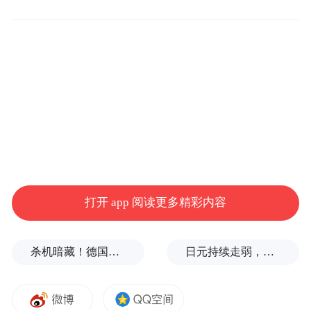
立足民生养老需求，金融之力守护“舌尖上的
幸福”。
上海农商银行与杨浦区民政局签署协
打开 app 阅读更多精彩内容
议，捐赠资金专项用于杨浦区长者食堂系统
升级与助餐转型。全新智慧老年助餐系统聚
杀机暗藏！德国机场发现携爆炸物无人机，或涉及外国势力
日元持续走弱，给我们什么样的机会？
焦用餐全流程，实现“一键订餐、精准配送、
营养溯源”，提高效率的同时让老人吃得安心