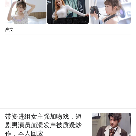
爽文
带资进组女主强加吻戏，短
剧男演员崩溃发声被质疑炒
作，本人回应