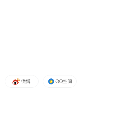
验，非常触动人心，又无比美好。我由衷喜
爱中国文化、敬重中国人民，也非常推崇中
国的生活哲学。我们有很多地方需要向中国
学习。一有时间，我就会尽量多读一些书，
尤其是关于中国历史和中国哲学的，它们真
的非常启迪人心。”
当被问及当天对何种文化元素印象最深时，
塔玛拉直言“真的很难单独挑出，因为展示的
中华传统文化太丰富、太多元了，它们充满
了融合魅力。”