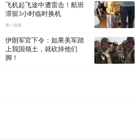
飞机起飞途中遭雷击！航班
滞留3小时临时换机
第一现场
伊朗军官下令：如果美军踏
上我国领土，就砍掉他们
脚！
（5月26日下午，陪同塞尔维亚总统武契奇来
华进行国事访问的总统夫人塔玛拉，在北京
到访新中式服饰品牌“楚和听香CHUYAN”美
学空间。中新社记者 韩海丹 摄）
塔玛拉表示，当天她所欣赏到的美学设计作
品以及融合中华传统文化的文创产品，植根