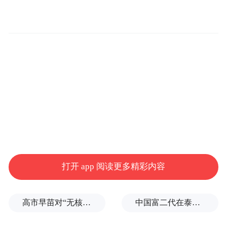
是淡淡的水绿色，也是中国传统色中非常具
有代表性的色彩。
塔玛拉非常喜欢这件衣服，试穿后，连连发
出“Wonderful”“I love it”的赞叹。有感于中国
传统文化在当代焕发新彩，塔玛拉提议，可
在塞尔维亚首都贝尔格莱德办一场以中国文
化为主题的时装秀，“我们在做同样的事情，
就是把传统文化放到现代语境中进行呈现，
以让年轻一代更容易接受。”
打开 app 阅读更多精彩内容
塔玛拉在接受中新社等媒体采访时说：“这是
高市早苗对“无核三原则”含糊表态，长崎市长：核武是“绝对恶”
中国富二代在泰国被杀，嫌犯自首后称“在女友浴室看见他”，真相却没这么简单
我第三次来到中国，每一次都有不同的体