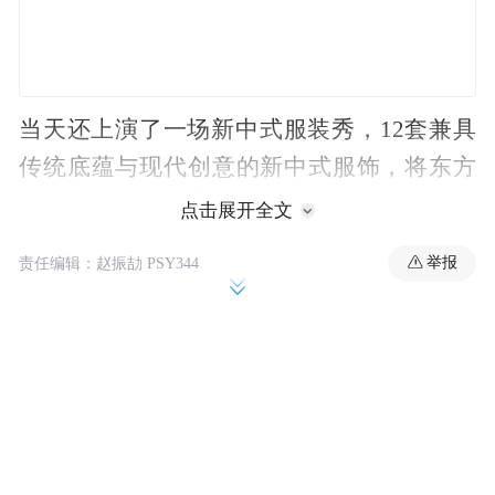
当天还上演了一场新中式服装秀，12套兼具
传统底蕴与现代创意的新中式服饰，将东方
华服化作行走间流动的艺术，向塔玛拉一行
点击展开全文
全方位展示中华服饰美学创新成果。
举报
责任编辑：赵振劼 PSY344
参观结束后，楚和听香品牌创始人楚艳赠予
塔玛拉一件精心设计的新中式外披，里可搭
配礼服、旗袍等，适宜在较为正式的社交场
合穿着。外披的材质承载着苏州传统的丝绸
织造技艺，整体设计则将唐代宝相纹样的雍
容华贵与当代简约线条巧妙相融。整体色彩