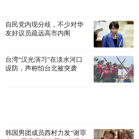
自民党内现分歧，不少对华
友好议员疏远高市内阁
台湾“汉光演习”在淡水河口
设防，声称怕台北被突袭
格兰菲迪晚宴庆贺合影
随后，现场嘉宾在品牌大使的带领下，体验
韩国男团成员西村力发“谢罪
了格兰菲迪16年的醇厚风味。鎏金晚宴在美