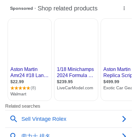
格兰菲迪16年单一麦芽苏格兰威士忌
源自精神的共鸣，化为杯中的匠心之作。格
兰菲迪16年的每一滴酒液，都是对这种共鸣
的诠释：历经时光熟成，融合美国橡木葡萄
酒桶、新美国橡木桶与二次填充波本桶的独