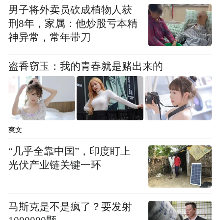
格兰菲迪晚宴舞蹈表演
男子将外卖员砍成植物人获
刑8年，家属：他炒股亏本精
韩东君分享道：“无论是赛车场上毫秒必争的
神异常，常年带刀
把控，还是表演时对角色的直觉领悟，都需
要时间的沉淀和打磨，也正是二者之间的平
盗香窃玉：我的青春就是赌出来的
衡，让人生的体验更加独特。”作为格兰菲迪
16年上市活动的重要见证者与明星发起人，
韩东君对这款臻酿赞誉有加，更对两大传奇
品牌共同同的精神内核深表认同。在他看
爽文
来，能够亲身参与并见证这一传奇时刻，将
“几乎全靠中国”，印度盯上
成为一段值得铭记的珍贵回忆。
光伏产业链关键一环
马斯克是不是疯了？要发射