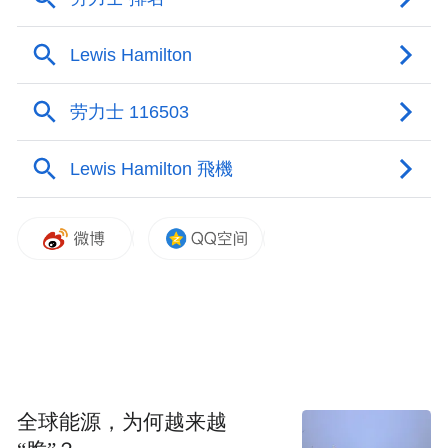
特个性，最终成就层次分明的甜润口感。初
闻，馥郁的枫糖浆与焦糖姜香交织着烤橡木
的温暖气息；入口，丝滑如糖浆的质地包裹
着新鲜水果沙拉的活力，香缇奶油的风味缓
缓铺展；余韵柔顺持久，甜味绵长，生动诠
释精准与直觉的融合。
Part 2 鎏金之夜，品味限量臻藏
8月28日，夜幕降临金沙湾，深圳海之螺海岸
会客厅被格兰菲迪点亮，化身鎏金剧场，一
场融汇威士忌艺术与直觉美学的盛宴就此启
幕。知名演员兼赛车手韩东君与各界精英领
全球能源，为何越来越