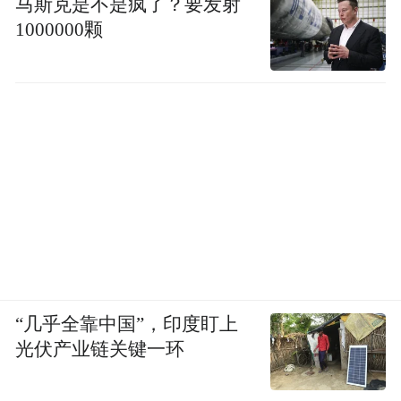
马斯克是不是疯了？要发射
而今晚，在深圳海湾的璀璨光影中，精准与
1000000颗
直觉再度共鸣，凝练为可观、可感的叙事。
盛大亮相的格兰菲迪16年，超越单纯的产品
联名，化身为两大传奇品牌并肩前行的精神
符号。
随着新加坡大奖赛的临近，引擎的轰鸣声仿
佛已在耳畔，传奇的下一站即将开场，更多
超越想象的精彩篇章，正等待全球威士忌品
鉴家们共同见证。
“几乎全靠中国”，印度盯上
关于格兰菲迪
光伏产业链关键一环
格兰菲迪(Glenfiddich)是享誉全球的单一麦芽