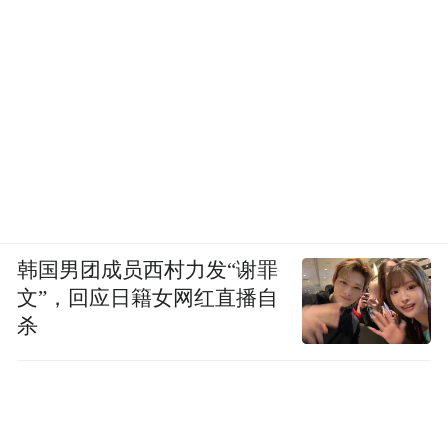
苏格兰威士忌品牌，由威廉•格兰先生创立于
苏格兰高地的达夫镇，最初的梦想是“酿造山
谷中最好的威士忌”，并由此开创出单一麦芽
威士忌领域的新格局。
格兰菲迪(Glenfiddich)源自古老的盖尔语，
Glen代表山谷的豪迈，Fiddich代表雄鹿及其
奔放的激情，完整的涵义是“鹿之谷(Valley of
韩国男团成员西村力发“谢罪
the Deer)” 。格兰菲迪不断革新酿造理念及工
文”，回应日籍女网红直播自
艺，成为现今畅销全球且屡获殊荣的单一麦
杀
芽威士忌品牌。
“特别声明：以上作品内容(包括在内的视频、图片或音
频)为凤凰网旗下自媒体平台“大风号”用户上传并发