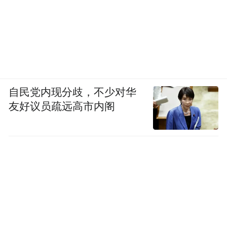
布，本平台仅提供信息存储空间服务。
Notice: The content above (including the videos,
pictures and audios if any) is uploaded and posted
by the user of Dafeng Hao, which is a social media
platform and merely provides information storage
space services.”
自民党内现分歧，不少对华
友好议员疏远高市内阁