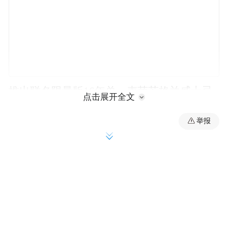
推出联名限量版16年单一麦芽苏格兰威士忌
点击展开全文
以创新突破边界，两大传奇在追求卓越的道
举报
路上不断双向奔赴。8月20日，格兰菲迪×阿
斯顿·马丁一级方程式车队联名限量版16年单
一麦芽苏格兰威士忌全新上市，为这场传奇
联袂树立了新的里程碑。
Part 1传奇合璧，风味诠释内核