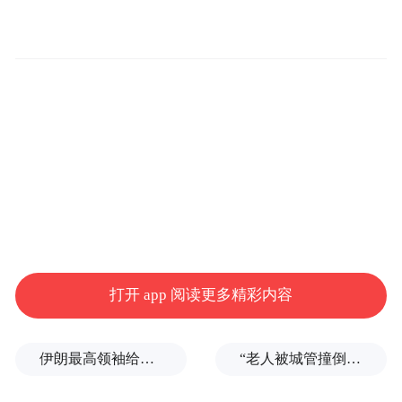
格兰菲迪16年的诞生，源自格兰菲迪与阿斯
顿·马丁一级方程式车队对“精准与直觉”的共
同理念。在格兰菲迪的威士忌世界中，二者
的平衡至关重要。工匠们以精准数据守护品
质，而首席酿酒大师布莱恩·金斯曼则凭借超
凡直觉，为酒液注入灵魂。这种精神，亦回
响于阿斯顿·马丁一级方程式车队的赛道上。
每一次驰骋，不仅是精密数据的胜利，更是
车手与赛车间的直觉共舞——这是一种超越
打开 app 阅读更多精彩内容
机械运算的默契，也是无法被数据复制的感
受。
伊朗最高领袖给总统下了“最后警告”？
“老人被城管撞倒后离世”案开庭，亲属不认可老人持续辱骂城管说法，要求调取执法记录仪被告知没电了