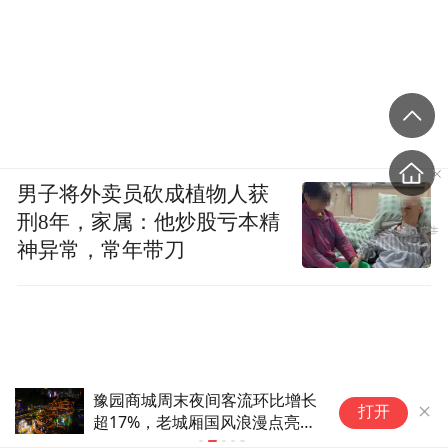
男子将外卖员砍成植物人获
刑8年，家属：他炒股亏本精
神异常，常年带刀
豫园商城周末夜间客流环比增长
两
打开
超17%，老城厢国风浪漫点亮夏
高
夜
受