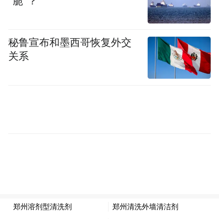
“脆”？
袖、媒体好友共赴盛会。
秘鲁宣布和墨西哥恢复外交
关系
格兰菲迪晚宴
灯光与海浪交辉，致敬传奇携手的盛典正式
开始。格兰父子大中华区董事总经理周学文
率先登台致辞，分享了两大传奇品牌合作背