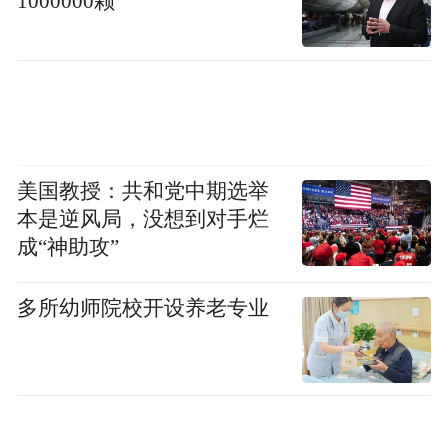
1000000颗
美国教授：共和党中期选举
本是逆风局，没想到对手烂
格兰菲迪16年于晚宴现场正式揭幕瞬间
成“神助攻”
在全场期待的目光中，格兰菲迪16年正式亮
多所幼师院校开设养老专业
相，琥珀色的酒液在鎏金光影中流转，格兰
父子大中华区董事总经理周学文、格兰父子
中国市场总监张戟、格兰菲迪品牌大使周正
洁携手韩东君共同登台，合影留念。