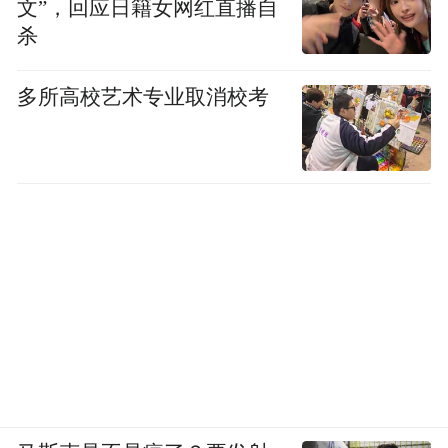
文”，回应日籍女网红直播自
酒与灵感的碰撞中完美收官，而格兰菲迪与
杀
阿斯顿·马丁一级方程式车队的全新征程，正
加速启航。
多所高校艺术专业取消校考
Part 3 巅峰共鸣，传奇续写新篇
自2024年携手至今，格兰菲迪与阿斯顿·马丁
一级方程式车队便以一次次的联袂举措，不
断拓展着奢华体验的想象边界——从格兰菲
迪1959纪念版，到Club1959快闪活动，再到
如今格兰菲迪16年的问世——两大传奇的每
一次碰撞，皆以创新为基石，为消费者探寻
着非凡体验的全新高度。