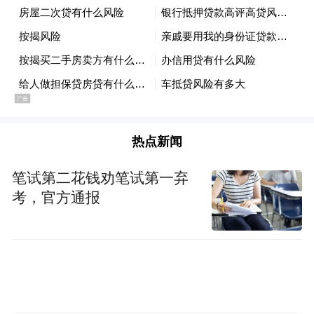
热点新闻
笔试第二花钱劝笔试第一弃
考，官方通报
这只是锦江荟“卷”会员权益的冰山一角。实
际上，自2023年开始，锦江洞察市场需求变
化，全面升级会员生态体系，推出多项硬核
福利，获得来自市场的积极反馈。
首先是在会员权益上做文章。其中，深受好