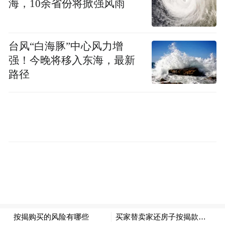
海，10余省份将掀强风雨
5月底，由锦江荟品牌代言人胡歌领衔主演的
《陪你看世界：英国篇》主题微电影在官方
平台全网上线，从优雅的英国启程，胡歌将
台风“白海豚”中心风力增
和锦江荟陪伴超2亿会员一起“看世界”。
强！今晚将移入东海，最新
路径
借影片首秀之际，锦江荟APP同步推出了一
系列英伦及海外酒旅特色产品及重磅福利，
满足多样化出境游需求。