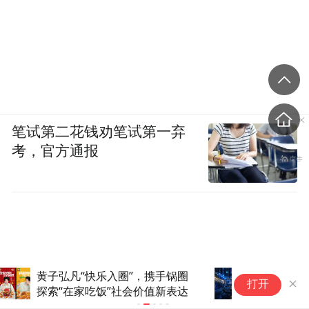
笔试第二花钱劝笔试第一弃
考，官方通报
全球第一超算跑满血
德
打开
DeepSeek！一张GPU没用，打
务
造超智融合Token工厂
升