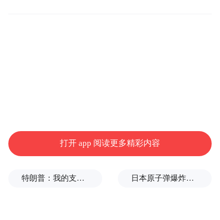
员，整合双方在住宿、餐饮、本地生活等领
域的资源……在国内市场竞争加剧的背景
下，各大酒店集团对会员体系的运营变得更
加精细化和全面化，力图筛选并留住高价值
用户，进一步挖掘消费潜力。
积分兑换房、预订折扣等传统权益，已无法
满足时下以年轻人为主的酒店会员群体，提
供住宿以外的能够有独特记忆点的体验权益
打开 app 阅读更多精彩内容
成为新的吸引力所在。
2025年伊始，锦江荟就宣布全面焕新会员权
特朗普：我的支持率应该是150%
日本原子弹爆炸亲历者反对高市修改无核三原则，“她应该下台”
益，通过提升锦江旗下所有酒店（含国内及
海外酒店）的入住获赠积分倍数，推出包括