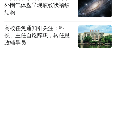
佣金成本。对管理方来说，价格保障是一个
外围气体盘呈现波纹状褶皱
结构
长期主义的坚持，推出差价赔付后，我们陆
续还会有一系列运营动作，夯实直销渠道价
高校任免通知引关注：科
格优势。”锦江酒店(中国区)相关负责人表
长、主任自愿辞职，转任思
示。
政辅导员
一位真实体验过差价赔付政策的会员反馈
称，第一次申请时在客服帮助下顺利走完了
流程，离店后不到48小时，订单积分和赔付
积分就一起到账了。他表示，“订酒店总是少
不了在几个平台和官方渠道来回比价，如果
官方渠道有价格优势和差价赔付保障，还是
会在官方渠道预订。”