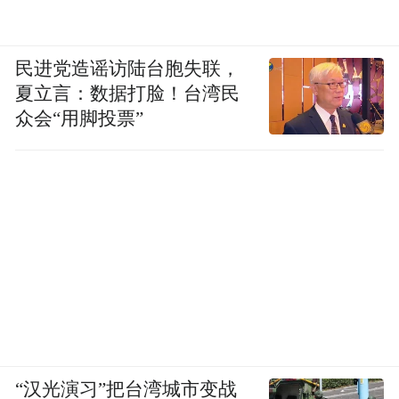
了会员黏性，更成为酒店行业会员经济发展
的新标杆。
民进党造谣访陆台胞失联，
未来，随着会员规模的持续扩大和权益体系
夏立言：数据打脸！台湾民
众会“用脚投票”
的进一步优化，锦江荟将继续引领酒旅会员
体系向年轻化、生态化方向发展，为行业探
索更多可能性。
“特别声明：以上作品内容(包括在内的视频、图片或音
频)为凤凰网旗下自媒体平台“大风号”用户上传并发
布，本平台仅提供信息存储空间服务。
Notice: The content above (including the videos,
pictures and audios if any) is uploaded and posted
by the user of Dafeng Hao, which is a social media
platform and merely provides information storage
space services.”
“汉光演习”把台湾城市变战