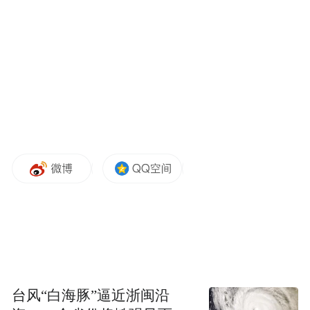
生日免费房在内的生日礼遇、升级各产业板
块福利券包、上线会员出行服务、丰富积分
兑换场景等面向“吃、住、行、游”的多重权
益，进一步凸显锦江国际集团的文旅生态链
优势。
面对客群愈发年轻化、个性化的趋势，锦江
作为国内酒店集团“一号位”，通过一系列年
轻态活动来增加会员权益丰富度和互动黏
性，撬动近3亿Z世代年轻消费群体，打造会
员价值新样本。
“
卷
”
权益
，夯实会员体系底盘
台风“白海豚”逼近浙闽沿