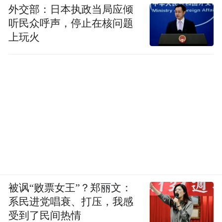
外交部：日本执政当局应倾
听民众呼声，停止在核问题
除了赛事跨界，在火热的脱口秀演出中，亦
上玩火
看到锦江荟的身影。
今年4月，锦江酒店（中国区）联合“会说笑
喜剧俱乐部”正式启动“悦见锦江·脱口秀漫
旅”，每月一至两场，涉足12座城市，每座城
市精选一家旗下酒店作为活动主场，入住主
场酒店及旗下周边酒店有机会获得脱口秀特
色体验；锦江荟会员可以用会员积分兑换爆
笑门票；或是参与“锦江四季”公众号、小红
被讽“败票女王”？郑丽文：
书“锦江酒店（精选）”等官方平台的互动抽
系民进党唱衰、打压，我感
奖，赢取门票。在成都站之前，深圳、杭
受到了民间热情