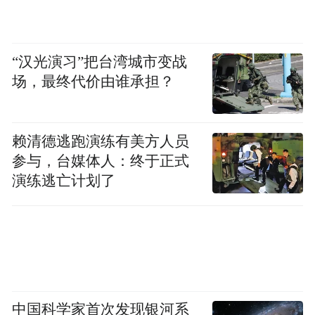
造真正能把“积分当钱花”的乐趣，让会员感
受到丰厚积分价值的回馈。
“汉光演习”把台湾城市变战
“积分价值提升和异业合作权益有效地降低了
场，最终代价由谁承担？
成本，比如积分兑换等于入住有礼，那么客
人有需求就会再次入住，避免其他渠道预订
赖清德逃跑演练有美方人员
佣金成本支出。”房先生说。
参与，台媒体人：终于正式
演练逃亡计划了
值得一提的是，为了强化直销渠道建设，锦
江荟还推出了“直销价优保障”活动，承诺“订
贵赔付双倍差价积分”。
“保障会员价格权益，有利于提升会员体验，
对于直销渠道产量有帮助，也会降低加盟店
中国科学家首次发现银河系