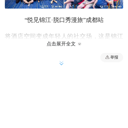
“悦见锦江·脱口秀漫旅”成都站
将酒店空间变成年轻人的社交场，这是锦江
点击展开全文
酒店（中国区）依托锦江国际集团旗下旅途
价值会员平台——锦江荟推出的新玩法：通
举报
过会员专享“酒店+脱口秀”组合让旅行更有
趣，持续增加年轻会员客群的黏性。
近年来，酒店会员经济变得非常火热。去
年，希尔顿集团与星巴克中国达成合作，酒
店和咖啡连锁行业的首次“破圈”引来市场关
注。今年，万豪旅享家与美团推出联合会