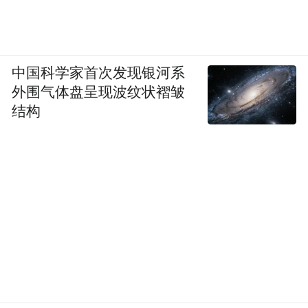
制“锦江90载·荣耀之路与城市新章”专属线
路，旗下沪上多个经典地标成为线路打卡
点，并在终点站嘉年华区域，搭建互动体验
中国科学家首次发现银河系
展台，提供丰富会员礼遇吸引选手们加入锦
外围气体盘呈现波纹状褶皱
结构
江荟……种种创意不一而足，之后还将解锁
更多年轻力的文体跨界联动。通过这些大型
赛事，锦江荟也将单一住宿场景延伸出可持
续的消费链路。