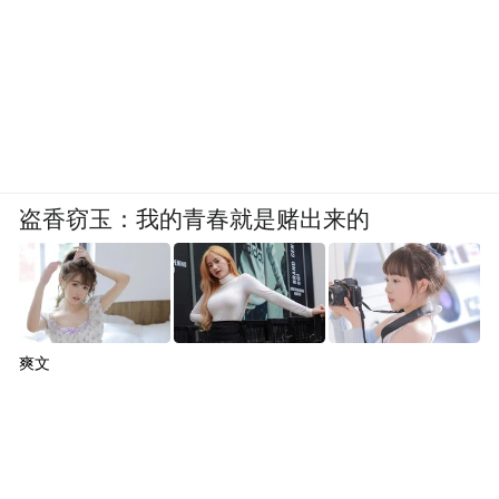
在读大学生身份，即可享受“订房七五折”权
益，没有节假日限制，且覆盖旗下全品牌。
随着暑期临近，锦江酒店（中国区）在学生
特权基础上推出了“毕业季·少年游——奔赴
山海计划”，为毕业生打造青春旅行新体验：
盗香窃玉：我的青春就是赌出来的
以旅游路线+高灵活度酒店通兑券为核心，覆
盖避暑、滨海、山野等热门场景，满足多元
出行需求。
爽文