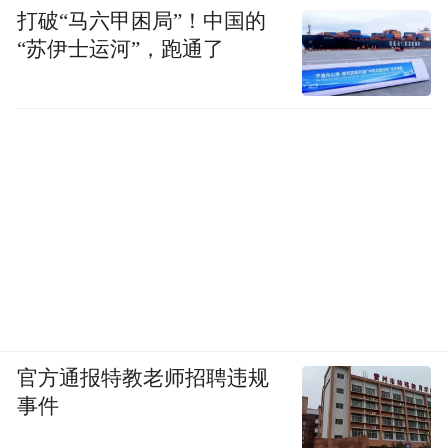
在一系列组合拳之下，会员黏性与平台吸引
打破“马六甲困局”！中国的
“苏伊士运河”，跑通了
力显著提升，目前锦江荟会员总量已超过2
亿，规模可观。
跨界
融合
，点燃年轻消费
新
潜能
进一步挖掘锦江荟升级会员权益的深层逻辑
会发现，锦江的创新发展主线清晰可见：即
推动文商体旅展的深度融合。
随着消费模式的转变和新一代消费者兴起，
单纯的封闭式消费已无法满足期待，文商体
官方通报特教老师招聘违规
旅展融合成为近年文旅项目开发、城市更新
事件
及产业调整的重要目标。锦江顺应这一趋