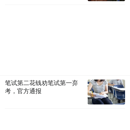
势，诠释了全域旅游的无限可能。
今年以来，锦江积极拓展沉浸式、体验式、
互动式新消费：
作为2025F1中国大奖赛“格子旗嘉年华”特别
呈现合作伙伴，锦江国际集团携旗下锦江
荟、锦江酒店、锦江旅游三大板块齐亮相上
海北外滩国客中心码头，为全球车迷带来专
笔试第二花钱劝笔试第一弃
属礼赠和VIP门票等丰富会员权益，以及高星
考，官方通报
酒店同款美食、定制款出境游产品等福利；
携手英雄亚冠联赛ACL和线下游戏电竞嘉年
华DreamHack，打造集赛事、住宿、旅游于