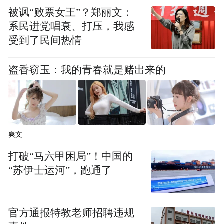
被讽“败票女王”？郑丽文：
评的是生日礼遇升级：锦江荟白金卡会员生
系民进党唱衰、打压，我感
日当天可获赠一张覆盖全国近万家酒店的免
受到了民间热情
费房券，预订有效期长达7天，可预订的时间
段与酒店房态挂钩；金卡会员还能从腾讯、
盗香窃玉：我的青春就是赌出来的
全家、KFC等异业合作伙伴中挑选热门的生
活权益。
爽文
打破“马六甲困局”！中国的
“苏伊士运河”，跑通了
官方通报特教老师招聘违规