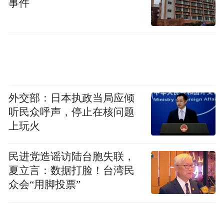
事件
“上述会员政策推出后，锦江官方平台的预订
量有明显提升。”来自深圳的锦江酒店投资人
房先生反馈，“还了解到一个情况：如果白金
外交部：日本执政当局应倾
卡客人入住当天刚好是生日，前台会提醒客
听民众呼声，停止在核问题
人在APP上领取免费房券，客人们都很惊
上玩火
喜。”
民进党造谣访陆台胞失联，
在此基础上，锦江持续扩展积分兑换应用场
夏立言：数据打脸！台湾民
景，如上线海外酒店积分兑换房，逐步完成
众会“用脚投票”
酒店、旅游、预制菜等会员在线订单的“积分
抵现”功能，推出“锦江荟出行优惠券”等，创