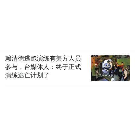
一体的电竞服务平台，不仅现场搭建好玩又
有趣的有奖互动展位，与来自世界各地的电
竞爱好者展开精彩互动，并于开赛前一周在
锦江荟APP上线“英雄‘荟’聚”专题活动，为会
员准备了涵盖沙特电竞世界杯门票、ACL总
决赛前排观赛门票、DreamHack盛典门票及
赖清德逃跑演练有美方人员
免费房券等惊喜好礼的幸运大转盘抽奖，还
参与，台媒体人：终于正式
推出了多款“酒店+门票”套餐及2025沙特电竞
演练逃亡计划了
世界杯主题旅游套餐，吸引更多会员到现场
感受电竞盛宴；
2025中国坐标·上海城市定向户外挑战赛上，
喜迎“锦江”品牌90周年的锦江国际集团再次
以高级合作伙伴身份深度参与其中，不仅定