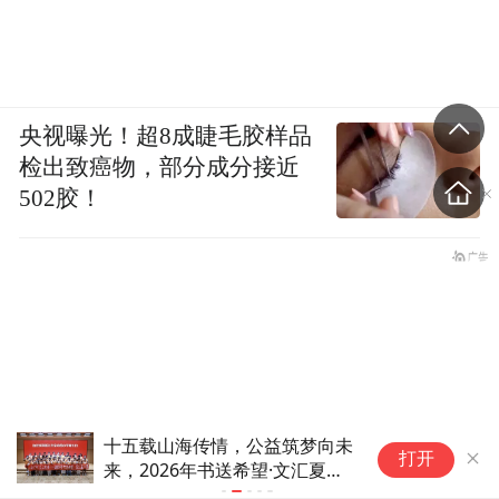
央视曝光！超8成睫毛胶样品
检出致癌物，部分成分接近
502胶！
第二十一章：神坛之下 · 理性之
第
打开
光|《微光星河》小说连载
界