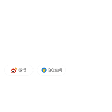
康领域的社会关注及公众知识科普，持续提
升项目行业影响力。
以公益微光 呵护初生“欣芽”
如沈鹰在发言中提到，儿童时期是人生非常
关键的阶段，初生的“伢儿“如何能够茁壮成
长，患有先天性疾病的儿童，如何可以早发
现、早治疗，是我们非常关注的问题。欣芽
计划致力于儿童健康事业发展，通过困难家
庭大病儿童救助、大病义诊筛查、基层儿科
医生培训、患儿人文关怀等措施，帮助经济
困难地区儿童健康发育、快乐成长。自2021
年启动至今，欣芽计划已陆续在重庆、河