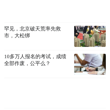
小”，充分发挥自身优势，将企业核心能力与
更多头部资源深度融合，以达成战略共谋，
合力创造更高的公益价值。
罕见，北京破天荒率先救
市，大松绑
“特别声明：以上作品内容(包括在内的视频、图片或音
频)为凤凰网旗下自媒体平台“大风号”用户上传并发
布，本平台仅提供信息存储空间服务。
10多万人报名的考试，成绩
Notice: The content above (including the videos,
pictures and audios if any) is uploaded and posted
全部作废，公平么？
by the user of Dafeng Hao, which is a social media
platform and merely provides information storage
space services.”