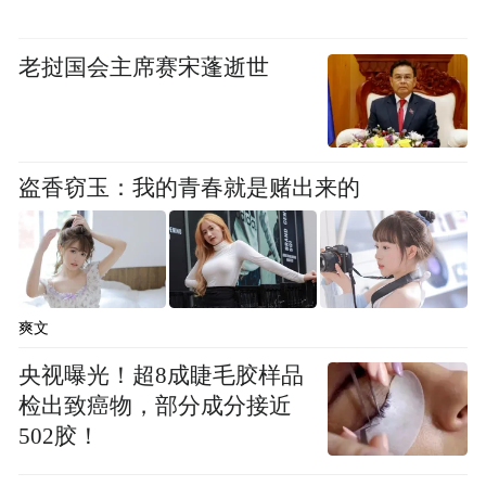
点亮全生命周期 聚焦“一老一小”
老挝国会主席赛宋蓬逝世
随着龙湖公益基金会对公益使命的持续践
行，对公益的认知不断迭代更新，也更加了
解受助对象的真实需求。基于此，龙湖公益
盗香窃玉：我的青春就是赌出来的
基金在战略规划上也做了全新的优化升级，
其践行善待理念的步伐将更加笃定。
龙湖公益基金会确立了“充分发挥自身优势，
聚焦‘一老一小’友好社区建设，激发社区的公
爽文
益热情，参与、助力乡村振兴“的战略目标，
央视曝光！超8成睫毛胶样品
并以 “一老一小”友好社区建设、公益社区打
检出致癌物，部分成分接近
502胶！
造、乡村支持作为三大实现路径。希望通过
专业、高效、透明的旗舰项目，便捷、深