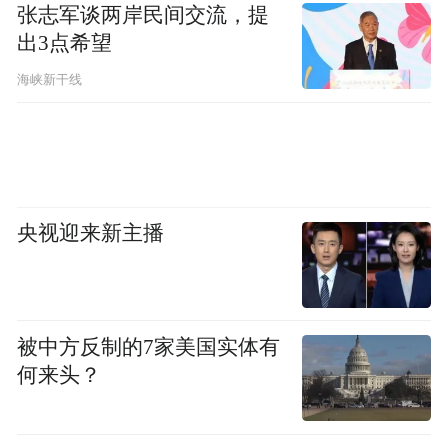
张志军谈两岸民间交流，提
度、广泛的公益参与，真实、有趣、协同的
出3点希望
传播倡导，不断激发社会善意，助力公益发
海峡新干线
展。
截至目前，龙湖公益基金会已陆续开展了“欣
芽计划”、“湖光计划”、“溪流计划”、“展翅计
划”、“万年青计划”等围绕全生命周期的帮扶
央视迎来新主播
项目，持续支持抗疫救灾及高校发展，累计
帮扶超过162万人；组织了公益捐步、紫唇挑
战、益市集等多项公益活动，已落地全国50
被中方反制的7家美国实体有
余座城市，共招募志愿者超5300人，累计志
何来头？
愿服务时长超20000小时。
未来，龙湖公益基金会将持续聚焦“一老一