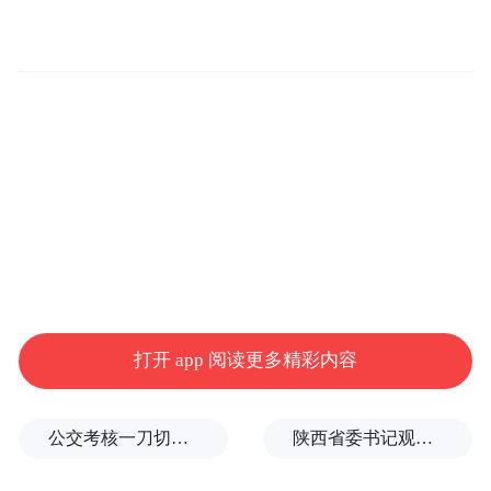
欣芽计划战略合作升级发布仪式嘉宾介绍
会上，龙湖公益基金会理事长沈鹰表示：未
来，欣芽计划将从四个维度进行战略升级。
首先，继续携手权威医疗、公益组织，系统
性解决儿童医疗问题；其次，将合作医院升
级成为龙湖志愿服务基地，定期开展形式多
样的患儿关爱活动，来加强龙湖志愿者深度
打开 app 阅读更多精彩内容
参与；第三，通过丰富多元的公益活动，加
强公众倡导；第四，依托爱佑慈善基金会专
公交考核一刀切司机不敢开空调：别把压力转嫁一线员工
陕西省委书记观摩直播带货，同董宇辉交流
家委员会及合作医院专家力量，推动儿童健