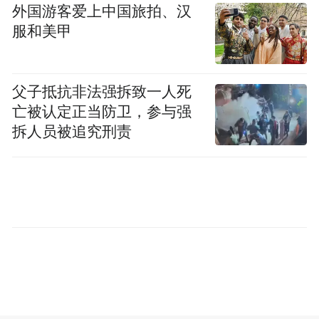
南、云南、青海、深圳、浙江、上海等20余
外国游客爱上中国旅拍、汉
服和美甲
个城市落地，累计捐赠1000万元开展儿童大
病医疗救助，为超11000名儿童提供义诊筛查
服务，并培训基层医务人员300人次，救助大
父子抵抗非法强拆致一人死
病儿童超430人，组织志愿者开展了20余场患
亡被认定正当防卫，参与强
儿回访活动。
拆人员被追究刑责