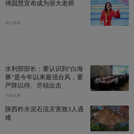
势，成为了对应密封领域垫片产品的首选。
傅园慧宣布成为浙大老师
其广泛的应用范围和快速便捷的安装应用，
实现了环保，安全及长期运行可靠性与成本
津云新闻
之间的恰当平衡。另外，戈尔拥有的技术服
务设施和团队，能有效地帮助客户找到适合
其的最佳密封解决方案”
水利部部长：要认识到“白海
戈尔密封技术简介
豚”是今年以来最强台风，要
严阵以待、尽锐出击
中国水事
戈尔密封技术(GORE Sealant Technologies)是
陕西柞水泥石流灾害致3人遇
引领世界的膨体聚四氟乙烯(ePTFE)垫片和盘
难
根供货商。40多年来，戈尔公司的密封技术
业务部门已经积累了深厚的知识基础，充分