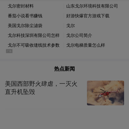
垫片在温度大幅波动的情况下，仍然能够有
效保持螺栓的压紧力。此外，GORE ®ePTFE
垫片较好的密封贴合性，可有效密封表面不
平或受损的法兰面。
在本届阿赫玛展会上，GORE®带状垫片
Series1000系列成为一大亮点，该产品在搪玻
热点新闻
璃设备密封应用上的优势明显。目前搪玻璃
设备主要面临三大难题：腐蚀性介质，法兰
美国西部野火肆虐，一灭火
直升机坠毁
密封面不平整和较低的垫片压紧力，这些因
素都极易致使密封失效，从而造成化学物质
的泄漏和排放失控，甚至引发安全事故。经
过专门设计的GORE®带状垫片Series1000系