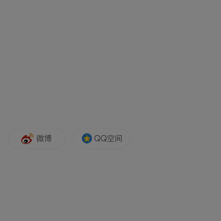
具成本效益。
在长达40多年的应用过程中，戈尔不断创
新，在密封技术方面已经积累了丰富的经
验，能够确保流体工艺生产过程更加环保安
全。戈尔公司密封技术部门应用工程师杜铮
诤女士在与阿赫玛展会同期举行的石化行业
挥发性有机物(VOCs)泄漏检测与修复技术论
坛上表示：“从生产制造到储存运输，石化工
业中大量的管路系统及设备法兰的密封问题
导致了巨大的VOCs泄漏与排放。密封垫片作
为众多工厂部件中的一个小型消耗性部件，
就环境保护和化工安全保障而言极为重要。