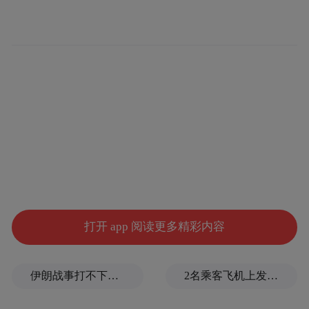
伴随着新型工业化的发展，那些对环境污染
小，生产安全保障性高的密封产品已成为了
行业首选。近年来，我国大部分地区的雾霾
污染日趋严重。在2016年正式实施的《大气
污染防治法》中，首次将挥发性有机化合物
(VOCs)纳入监管范围，VOCs作为PM2.5的重
要成因，其控制得到了应有的重视。此外，
化工安全亦成为行业发展的关键一环，据近
期化工行业协会安全生产座谈会上的统计显
打开 app 阅读更多精彩内容
示，2015年全国共发生化工和危化品事故97
起、死亡157人，因泄漏造成的中毒、火灾、
伊朗战事打不下去了？美军参联会主席力主“翻篇”
2名乘客飞机上发生肢体冲突，龙江航空回应
爆炸等事故占重要比例。而有效防治VOCs并
保障化工安全，还需从生产制造环节着手最