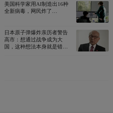
美国科学家用AI制造出16种
从垫片入手，只需要较小的成本，就能达到
全新病毒，网民炸了…
明显的减排效果。”
日本原子弹爆炸亲历者警告
GORE®密封垫片采用100%膨体聚四氟乙烯
高市：想通过战争成为大
(ePTFE)制成，由于其独特的微观结构，具备
国，这种想法本身就是错误
的
多种特性。该材料出色的密封性能，不仅使
其产品在降低VOCs排放上有显著作用，同时
也拥有更高的密封安全性。膨体聚四氟乙烯
(ePTFE)不仅具备聚四氟乙烯(PTFE)的广泛耐
化学性还具有较好的抗压强度和抗蠕变性和
出色的耐温性，能带来更高的密封紧密性和
长期运行的可靠性，它优异的抗蠕变性能使