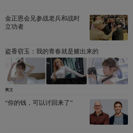
列，以其独特的内核(Barrier Core)的结构，即
使在较低的压紧力下，仍能保持特别紧密的
金正恩会见参战老兵和战时
密封，轻松牢固地密封搪玻璃设备，以控制
立功者
腐蚀性介质、保护设备并减少排放。
盗香窃玉：我的青春就是赌出来的
GORE®带状垫片Series1000系列成为本届展
会一大亮点
爽文
“你的钱，可以讨回来了”
戈尔亚太区密封垫片产品专家Satoru Ebata先
生表示：“戈尔ePTFE垫片在减少泄漏和渗漏
造成的环境污染和安全可靠性上的明显优