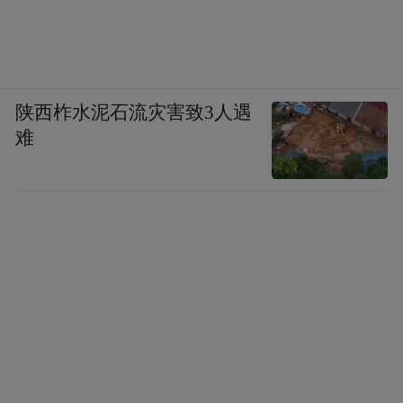
陕西柞水泥石流灾害致3人遇
难