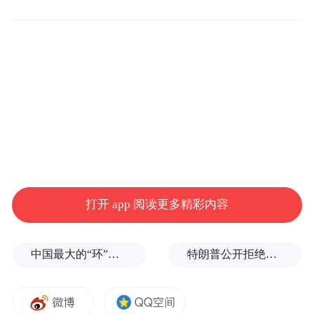
黄金饰品的生产加工流程是把原料即纯金板
加工成部件，再将部件焊接为成品。传统的
焊接技术，必须使用催化剂焊料，以降低熔
点，方便加工。焊料中，含有铅、锡、铜、
铬、镍等有害元素和其它化合物，焊接后，
这些杂质会融入黄金饰品中，导致黄金饰品
纯度降低，不同程度上影响了黄金的纯度，
成色与光泽。
打开 app 阅读更多精彩内容
生产更高纯度的黄金饰品，最好的办法，就
中国最大的“环”，要来了
特朗普公开拒绝泽连斯基！
是改革焊接技术，抛弃焊料。从根本上解决
黄金首饰长期佩戴焊点处易变色、易脱落、