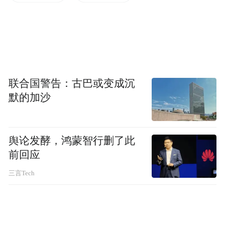
成色不足、佩戴者过敏等难题。
因此，为了满足更高纯度黄金的消费需求，
赛菲尔珠宝顺应时代发展的必然要求，首创
无焊料焊接技术，通过“高温自熔” 、“镭射点
联合国警告：古巴或变成沉
焊”、“微频等离子”、“高频等离子”等无焊料
默的加沙
焊接技术，突破了传统黄金首饰制作工艺添
加焊料的不足性和局限性，确保每件黄金首
舆论发酵，鸿蒙智行删了此
饰含金量高达999.9‰。以“高纯度更保值”、
前回应
“不变色更持久”、“无杂质更健康”、“工艺精
三言Tech
更环保”开辟了黄金万足金市场的一片天，引
领黄金走进了至纯的无焊料时代。