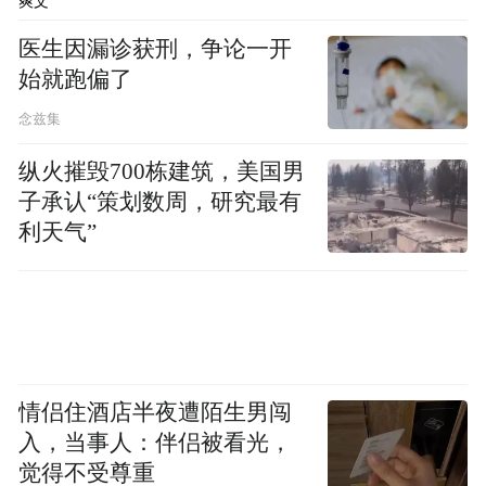
爽文
到市场亲睐，经济效益、社会效益与日俱
增。
医生因漏诊获刑，争论一开
始就跑偏了
念兹集
“赛菲尔无焊料黄金”延续着人类“从黄金崇拜
到财富象征”的梦想追求。赛菲尔人在为每一
纵火摧毁700栋建筑，美国男
子承认“策划数周，研究最有
件珠宝首饰设计时尚造型的同时，赋予了它
利天气”
们丰富的文化内涵和美好寓意，向佩戴者传
递温暖纯粹的情感祝福。
情侣住酒店半夜遭陌生男闯
入，当事人：伴侣被看光，
觉得不受尊重