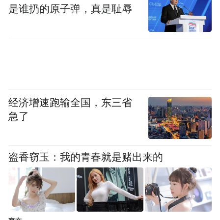
是谁扔的原子弹，真是耻辱
赛菲尔珠宝不仅在技术上有得天独厚的优
势，黄金首饰款式研发也思路大开，生产出
了更多更具时尚和艺术气质的新品，并因此
荣获“中国驰名商标”、“2012年度中国珠宝业
最具竞争力品牌”、“ 最受消费者喜爱品牌”、
经济增速跑输全国，东三省
“ 中华金银珠宝名牌”、“ 中国珠宝玉石首饰
急了
行业驰名品牌”、“ 中国珠宝首饰行业消费者
最喜爱十佳品牌”、“中国珠宝市场最具竞争
盗香窃玉：我的青春就是赌出来的
力加盟品牌” 、“2015年度中国珠宝玉石首饰
行业零售业十佳品牌”等诸多荣誉称号。赛菲
尔珠宝在全国31个省、市、自治区开设了
1500多家专营店，赛菲尔珠宝品牌正日益受