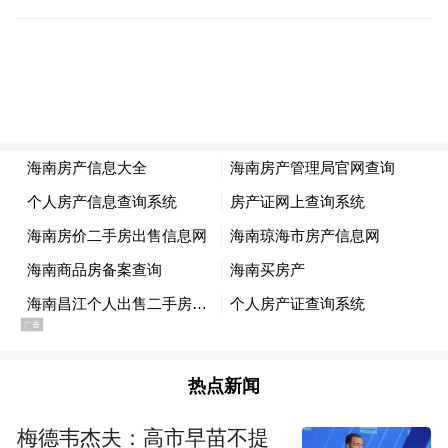
赛菲尔珠宝开创的无焊料焊接技术，解决了
长期困惑首饰行业黄金回收污染的难题。将
黄金从千足金引领走进至纯AU999.9的无焊
料时代。
“赛菲尔无焊料黄金”，更纯更有价值
赛菲尔珠宝开创的“无焊料焊接技术”，获得
“中国黄金协会科学技术一等奖”，这是中国
黄金行业设立的全国性最高奖项，由此充分
证明了国家权威机构对“赛菲尔无焊料黄金”
热点新闻
的高度肯定。
梅德韦杰夫：高市早苗不提