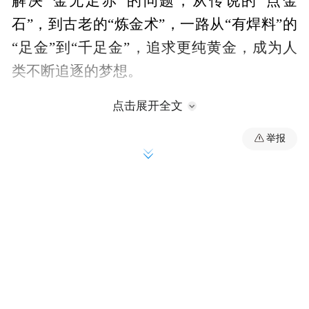
解决“金无足赤”的问题，从传说的“点金
石”，到古老的“炼金术”，一路从“有焊料”的
“足金”到“千足金”，追求更纯黄金，成为人
类不断追逐的梦想。
点击展开全文
直至公元2007年，深圳赛菲尔珠宝首饰有限
举报
公司开创“无焊料焊接”技术，打破黄金发展
史上的格局，创造了一个世界性的黄金纯度
飞跃，推动并引领黄金进入无焊料的“万足
金”时代，“至纯”的黄金梦想又更近了一步。
解析“赛菲尔无焊料黄金”