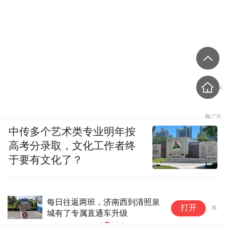
中传多个艺术类专业明年按
高考分录取，文化工作者终
于要有文化了？
0糖0脂0卡！元气森林气泡水
吉
打开
330mL*12罐26.34元
获