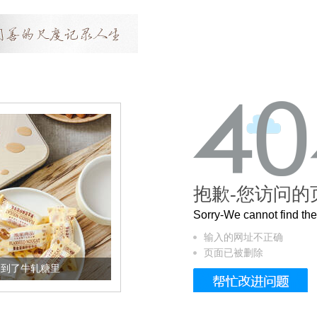
抱歉-您访问的
Sorry-We cannot find t
输入的网址不正确
页面已被删除
了牛轧糖里
被列入佛家七宝的它到底有多美？