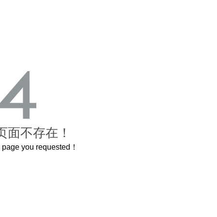
页面不存在！
he page you requested！
这个3.2米的长卷，还原了600岁的紫禁城