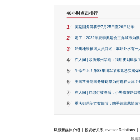
48小时点击排行
1
美副国务卿将于7月25日至26日访华
2
定了！2032年夏季奥运会主办城市为
3
郑州地铁被困人员口述：车厢外水有一
4
在人间 | 亲历郑州暴雨：我用皮划艇救
5
生命至上！第83集团军某旅紧急实施爆
6
美国常务副国务卿访华为何选在天津？
7
在人间 | 红绿灯被淹后，小男孩在路口指
8
重庆姐弟坠亡案细节：凶手欲靠悲情蒙混 
凤凰新媒体介绍
投资者关系 Investor Relations
凤凰