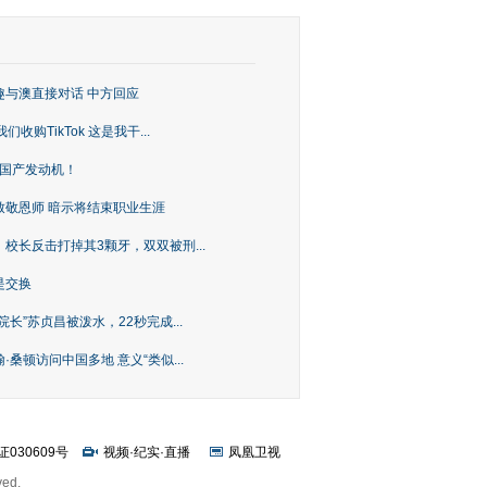
趣与澳直接对话 中方回应
购TikTok 这是我干...
上国产发动机！
致敬恩师 暗示将结束职业生涯
校长反击打掉其3颗牙，双双被刑...
是交换
长”苏贞昌被泼水，22秒完成...
桑顿访问中国多地 意义“类似...
证030609号
视频
·
纪实
·
直播
凤凰卫视
ved.