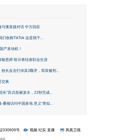
趣与澳直接对话 中方回应
购TikTok 这是我干...
上国产发动机！
致敬恩师 暗示将结束职业生涯
校长反击打掉其3颗牙，双双被刑...
是交换
长”苏贞昌被泼水，22秒完成...
桑顿访问中国多地 意义“类似...
证030609号
视频
·
纪实
·
直播
凤凰卫视
ved.