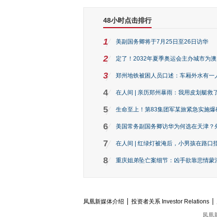
48小时点击排行
1
美副国务卿将于7月25日至26日访华
2
定了！2032年夏季奥运会主办城市为
3
郑州地铁被困人员口述：车厢外水有一
4
在人间 | 亲历郑州暴雨：我用皮划艇救
5
生命至上！第83集团军某旅紧急实施爆
6
美国常务副国务卿访华为何选在天津？
7
在人间 | 红绿灯被淹后，小男孩在路口指
8
重庆姐弟坠亡案细节：凶手欲靠悲情蒙混 
凤凰新媒体介绍
投资者关系 Investor Relations
凤凰