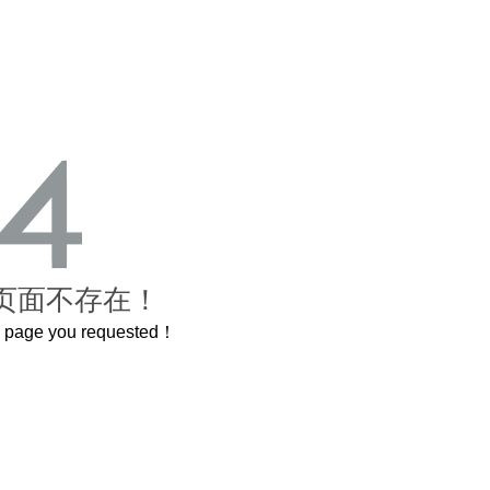
页面不存在！
he page you requested！
曲奇届的“爱马仕”把你的爱封在罐子里送给TA