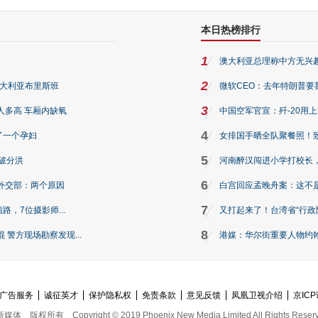
本日热榜排行
1
澳大利亚总理称中方无兴
2
澳大利亚布里斯班
微软CEO：去年特朗普要我们收
3
人多高 车厢内缺氧
中国空军官宣：歼-20用
4
了一个孕妇
女排国手晒全队聚餐照！
5
破分洪
河南醉汉闯进小学打校长，
6
外交部：两个原因
白宫回应孟晚舟案：这不
7
路，7位摄影师...
又打起来了！台湾省“行政院
8
警方现场勘察发现...
港媒：华尔街重要人物约翰·
广告服务
诚征英才
保护隐私权
免责条款
意见反馈
凤凰卫视介绍
京ICP
新媒体
版权所有
Copyright © 2019 Phoenix New Media Limited All Rights Reser