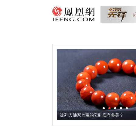
把它加到了牛轧糖里
被列入佛家七宝的它到底有多美？