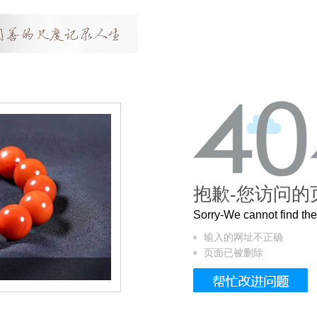
抱歉-您访问的
Sorry-We cannot find t
输入的网址不正确
页面已被删除
这个3.2米的长卷，还原了600岁的紫禁城