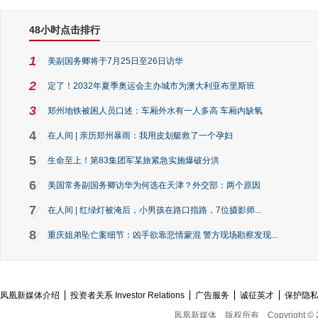
48小时点击排行
1
美副国务卿将于7月25日至26日访华
2
定了！2032年夏季奥运会主办城市为澳大利亚布里斯班
3
郑州地铁被困人员口述：车厢外水有一人多高 车厢内缺氧
4
在人间 | 亲历郑州暴雨：我用皮划艇救了一个孕妇
5
生命至上！第83集团军某旅紧急实施爆破分洪
6
美国常务副国务卿访华为何选在天津？外交部：两个原因
7
在人间 | 红绿灯被淹后，小男孩在路口指路，7位摄影师...
8
重庆姐弟坠亡案细节：凶手欲靠悲情蒙混 警方现场勘察发现...
凤凰新媒体介绍
投资者关系 Investor Relations
广告服务
诚征英才
保护隐
凤凰新媒体
版权所有
Copyright © 