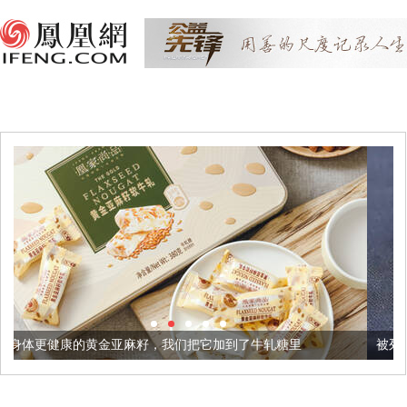
金亚麻籽，我们把它加到了牛轧糖里
被列入佛家七宝的它到