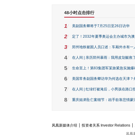
48小时点击排行
1
美副国务卿将于7月25日至26日访华
2
定了！2032年夏季奥运会主办城市为
3
郑州地铁被困人员口述：车厢外水有一
4
在人间 | 亲历郑州暴雨：我用皮划艇救
5
生命至上！第83集团军某旅紧急实施爆
6
美国常务副国务卿访华为何选在天津？
7
在人间 | 红绿灯被淹后，小男孩在路口指
8
重庆姐弟坠亡案细节：凶手欲靠悲情蒙混 
凤凰新媒体介绍
投资者关系 Investor Relations
凤凰