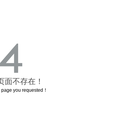
页面不存在！
he page you requested！
曲奇届的“爱马仕”把你的爱封在罐子里送给TA