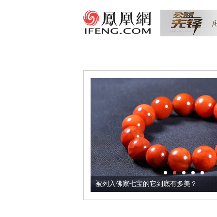
把它加到了牛轧糖里
被列入佛家七宝的它到底有多美？