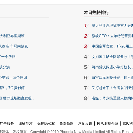
本日热榜排行
1
澳大利亚总理称中方无兴
2
澳大利亚布里斯班
微软CEO：去年特朗普要我们收
3
人多高 车厢内缺氧
中国空军官宣：歼-20用
4
了一个孕妇
女排国手晒全队聚餐照！
5
破分洪
河南醉汉闯进小学打校长，
6
外交部：两个原因
白宫回应孟晚舟案：这不
7
路，7位摄影师...
又打起来了！台湾省“行政院
8
警方现场勘察发现...
港媒：华尔街重要人物约翰·
广告服务
诚征英才
保护隐私权
免责条款
意见反馈
凤凰卫视介绍
京ICP
新媒体
版权所有
Copyright © 2019 Phoenix New Media Limited All Rights Reser