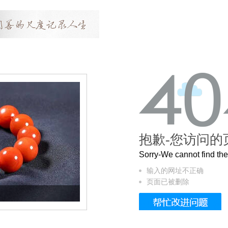
抱歉-您访问的
Sorry-We cannot find t
输入的网址不正确
页面已被删除
这个3.2米的长卷，还原了600岁的紫禁城