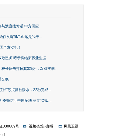
趣与澳直接对话 中方回应
购TikTok 这是我干...
上国产发动机！
致敬恩师 暗示将结束职业生涯
校长反击打掉其3颗牙，双双被刑...
是交换
长”苏贞昌被泼水，22秒完成...
桑顿访问中国多地 意义“类似...
证030609号
视频
·
纪实
·
直播
凤凰卫视
ved.