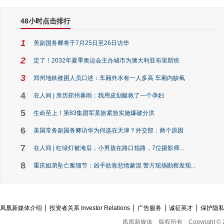
48小时点击排行
1
美副国务卿将于7月25日至26日访华
2
定了！2032年夏季奥运会主办城市为澳大利亚布里斯班
3
郑州地铁被困人员口述：车厢外水有一人多高 车厢内缺氧
4
在人间 | 亲历郑州暴雨：我用皮划艇救了一个孕妇
5
生命至上！第83集团军某旅紧急实施爆破分洪
6
美国常务副国务卿访华为何选在天津？外交部：两个原因
7
在人间 | 红绿灯被淹后，小男孩在路口指路，7位摄影师...
8
重庆姐弟坠亡案细节：凶手欲靠悲情蒙混 警方现场勘察发现...
凤凰新媒体介绍
投资者关系 Investor Relations
广告服务
诚征英才
保护隐
凤凰新媒体
版权所有
Copyright © 