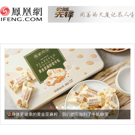
的黄金亚麻籽，我们把它加到了牛轧糖里
被列入佛家七宝的