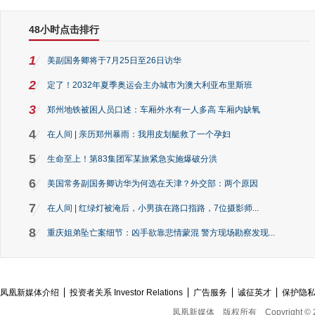
48小时点击排行
1
美副国务卿将于7月25日至26日访华
2
定了！2032年夏季奥运会主办城市为澳大利亚布里斯班
3
郑州地铁被困人员口述：车厢外水有一人多高 车厢内缺氧
4
在人间 | 亲历郑州暴雨：我用皮划艇救了一个孕妇
5
生命至上！第83集团军某旅紧急实施爆破分洪
6
美国常务副国务卿访华为何选在天津？外交部：两个原因
7
在人间 | 红绿灯被淹后，小男孩在路口指路，7位摄影师...
8
重庆姐弟坠亡案细节：凶手欲靠悲情蒙混 警方现场勘察发现...
凤凰新媒体介绍
投资者关系 Investor Relations
广告服务
诚征英才
保护隐
凤凰新媒体
版权所有
Copyright © 