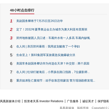
48小时点击排行
1
美副国务卿将于7月25日至26日访华
2
定了！2032年夏季奥运会主办城市为澳大利亚布里斯班
3
郑州地铁被困人员口述：车厢外水有一人多高 车厢内缺氧
4
在人间 | 亲历郑州暴雨：我用皮划艇救了一个孕妇
5
生命至上！第83集团军某旅紧急实施爆破分洪
6
美国常务副国务卿访华为何选在天津？外交部：两个原因
7
在人间 | 红绿灯被淹后，小男孩在路口指路，7位摄影师...
8
重庆姐弟坠亡案细节：凶手欲靠悲情蒙混 警方现场勘察发现...
凤凰新媒体介绍
投资者关系 Investor Relations
广告服务
诚征英才
保护隐
凤凰新媒体
版权所有
Copyright © 