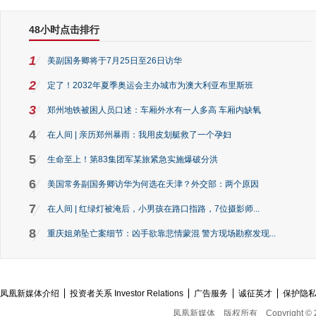
48小时点击排行
1
美副国务卿将于7月25日至26日访华
2
定了！2032年夏季奥运会主办城市为澳大利亚布里斯班
3
郑州地铁被困人员口述：车厢外水有一人多高 车厢内缺氧
4
在人间 | 亲历郑州暴雨：我用皮划艇救了一个孕妇
5
生命至上！第83集团军某旅紧急实施爆破分洪
6
美国常务副国务卿访华为何选在天津？外交部：两个原因
7
在人间 | 红绿灯被淹后，小男孩在路口指路，7位摄影师...
8
重庆姐弟坠亡案细节：凶手欲靠悲情蒙混 警方现场勘察发现...
凤凰新媒体介绍
投资者关系 Investor Relations
广告服务
诚征英才
保护隐
凤凰新媒体
版权所有
Copyright © 